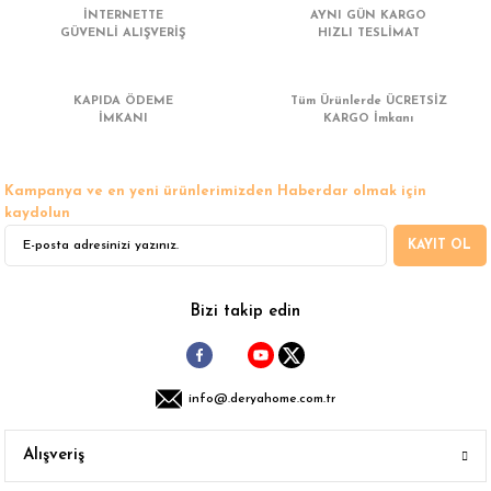
İNTERNETTE
AYNI GÜN KARGO
 Çamaşır Asacakları
Fırın
GÜVENLİ ALIŞVERİŞ
HIZLI TESLİMAT
leri
Mikrodalga Fırın
KAPIDA ÖDEME
Tüm Ürünlerde ÜCRETSİZ
İMKANI
KARGO İmkanı
ımları
Ocak
rı
Puro Dolapları
Kampanya ve en yeni ürünlerimizden Haberdar olmak için
kaydolun
ı
Şarap Dolapları
KAYIT OL
nlık
Su Sebili
Bizi takip edin
leri
info@.deryahome.com.tr
Alışveriş