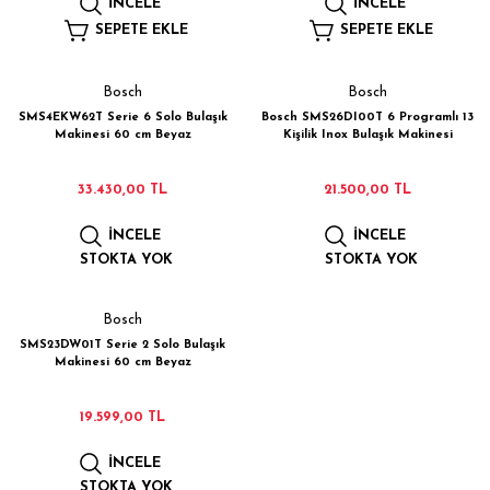
İNCELE
İNCELE
 Çamaşır Asacakları
Fırın
SEPETE EKLE
SEPETE EKLE
TÜKENDİ
TÜKENDİ
leri
Mikrodalga Fırın
Bosch
Bosch
SMS4EKW62T Serie 6 Solo Bulaşık
Bosch SMS26DI00T 6 Programlı 13
ımları
Ocak
Makinesi 60 cm Beyaz
Kişilik Inox Bulaşık Makinesi
rı
Puro Dolapları
33.430,00 TL
21.500,00 TL
İNCELE
İNCELE
ı
Şarap Dolapları
STOKTA YOK
STOKTA YOK
TÜKENDİ
nlık
Su Sebili
Bosch
SMS23DW01T Serie 2 Solo Bulaşık
leri
Makinesi 60 cm Beyaz
19.599,00 TL
İNCELE
STOKTA YOK