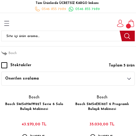
Tüm Ürünlerde ÜCRETSİZ KARGO İmkanı
Geri Dön
Geri Dön
Geri Dön
Geri Dön
Geri Dön
Geri Dön
Geri Dön
0546 855 7989
0546 855 7989
I
İ
K
İLYALARI
Beyaz Eşya
esim Takımları
 Takımları
nlı Halı
ler
Ankastre
Bosch
eler
 Takımları
Takımları
ısı
Takımı
Ankastre Setler
Stoktakiler
Toplam 5 ürün
cagı
m Takımı
ımları
Setleri
Bulaşık Makinesi
ünleri
Takimi
ak Takımları
Buzdolabı
Bosch
Bosch
esim Takımları
Çamaşır Kurutma Makinesi
Bosch SMS4HMW62T Serie 6 Solo
Bosch SMS4EKI62T 6 Programlı
Bulaşık Makinesi
Bulaşık Makinesi
Takımları
kımı
Çamaşır Makinesi
43.270,00 TL
35.030,00 TL
rı
Derin Dondurucular