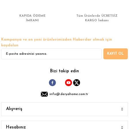
 Çamaşır Asacakları
Fırın
KAPIDA ÖDEME
Tüm Ürünlerde ÜCRETSİZ
leri
İMKANI
Mikrodalga Fırın
KARGO İmkanı
ımları
Ocak
Kampanya ve en yeni ürünlerimizden Haberdar olmak için
kaydolun
rı
Puro Dolapları
KAYIT OL
ı
Şarap Dolapları
Bizi takip edin
nlık
Su Sebili
leri
info@.deryahome.com.tr
Alışveriş
Hesabınız