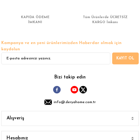
 Çamaşır Asacakları
Fırın
KAPIDA ÖDEME
Tüm Ürünlerde ÜCRETSİZ
leri
İMKANI
Mikrodalga Fırın
KARGO İmkanı
ımları
Ocak
Kampanya ve en yeni ürünlerimizden Haberdar olmak için
kaydolun
rı
Puro Dolapları
KAYIT OL
ı
Şarap Dolapları
Bizi takip edin
nlık
Su Sebili
leri
info@.deryahome.com.tr
Alışveriş
Hesabınız