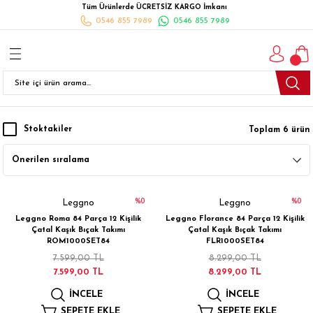
Tüm Ürünlerde ÜCRETSİZ KARGO İmkanı
Geri Dön
Geri Dön
Geri Dön
Geri Dön
Geri Dön
Geri Dön
Geri Dön
0546 855 7989
0546 855 7989
I
İ
K
İLYALARI
Beyaz Eşya
esim Takımları
 Takımları
nlı Halı
ler
Ankastre
eler
 Takımları
Takımları
ısı
Takımı
Ankastre Setler
Stoktakiler
Toplam 6 ürün
cagı
m Takımı
ımları
Setleri
Bulaşık Makinesi
ünleri
Takimi
ak Takımları
Buzdolabı
%0
%0
Leggno
Leggno
Leggno Roma 84 Parça 12 Kişilik
Leggno Florance 84 Parça 12 Kişilik
esim Takımları
Çamaşır Kurutma Makinesi
Çatal Kaşık Bıçak Takımı
Çatal Kaşık Bıçak Takımı
ROM1000SET84
FLR1000SET84
7.599,00 TL
8.299,00 TL
Takımları
kımı
Çamaşır Makinesi
7.599,00 TL
8.299,00 TL
İNCELE
İNCELE
rı
Derin Dondurucular
SEPETE EKLE
SEPETE EKLE