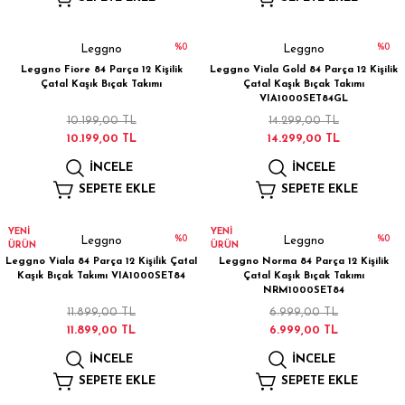
 Çamaşır Asacakları
Fırın
%0
%0
Leggno
Leggno
leri
Mikrodalga Fırın
Leggno Fiore 84 Parça 12 Kişilik
Leggno Viala Gold 84 Parça 12 Kişilik
Çatal Kaşık Bıçak Takımı
Çatal Kaşık Bıçak Takımı
VIA1000SET84GL
ımları
Ocak
10.199,00 TL
14.299,00 TL
10.199,00 TL
14.299,00 TL
rı
Puro Dolapları
İNCELE
İNCELE
SEPETE EKLE
SEPETE EKLE
ı
Şarap Dolapları
YENİ
YENİ
%0
%0
Leggno
Leggno
nlık
Su Sebili
ÜRÜN
ÜRÜN
Leggno Viala 84 Parça 12 Kişilik Çatal
Leggno Norma 84 Parça 12 Kişilik
Kaşık Bıçak Takımı VIA1000SET84
Çatal Kaşık Bıçak Takımı
leri
NRM1000SET84
11.899,00 TL
6.999,00 TL
11.899,00 TL
6.999,00 TL
İNCELE
İNCELE
SEPETE EKLE
SEPETE EKLE