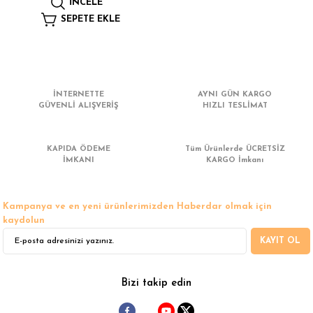
İNCELE
 Çamaşır Asacakları
Fırın
SEPETE EKLE
leri
Mikrodalga Fırın
ımları
Ocak
İNTERNETTE
AYNI GÜN KARGO
GÜVENLİ ALIŞVERİŞ
HIZLI TESLİMAT
rı
Puro Dolapları
KAPIDA ÖDEME
Tüm Ürünlerde ÜCRETSİZ
ı
Şarap Dolapları
İMKANI
KARGO İmkanı
nlık
Su Sebili
Kampanya ve en yeni ürünlerimizden Haberdar olmak için
kaydolun
leri
KAYIT OL
Bizi takip edin