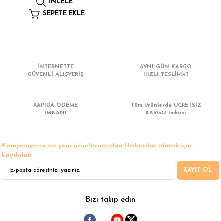
İNCELE
 Çamaşır Asacakları
Fırın
SEPETE EKLE
leri
Mikrodalga Fırın
ımları
Ocak
İNTERNETTE
AYNI GÜN KARGO
GÜVENLİ ALIŞVERİŞ
HIZLI TESLİMAT
rı
Puro Dolapları
KAPIDA ÖDEME
Tüm Ürünlerde ÜCRETSİZ
ı
Şarap Dolapları
İMKANI
KARGO İmkanı
nlık
Su Sebili
Kampanya ve en yeni ürünlerimizden Haberdar olmak için
kaydolun
leri
KAYIT OL
Bizi takip edin