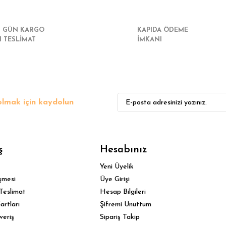
I GÜN KARGO
KAPIDA ÖDEME
I TESLİMAT
İMKANI
lmak için kaydolun
ş
Hesabınız
Yeni Üyelik
şmesi
Üye Girişi
Teslimat
Hesap Bilgileri
artları
Şifremi Unuttum
veriş
Sipariş Takip