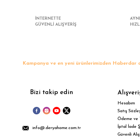
İNTERNETTE
AYN
GÜVENLİ ALIŞVERİŞ
HIZL
Kampanya ve en yeni ürünlerimizden Haberdar o
Bizi takip edin
Alışveri
Hesabım
Satış Sözle
Ödeme ve 
İptal İade Ş
info@.deryahome.com.tr
Güvenli Alış