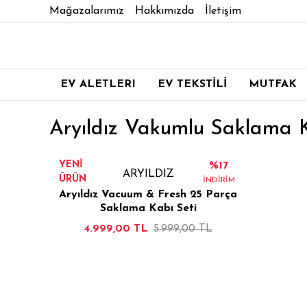
Mağazalarımız
Hakkımızda
İletişim
EV ALETLERI
EV TEKSTİLİ
MUTFAK
Aryıldız Vakumlu Saklama 
YENİ
%17
ARYILDIZ
ÜRÜN
İNDİRİM
Aryıldız Vacuum & Fresh 25 Parça
Saklama Kabı Seti
4.999,00 TL
5.999,00 TL
İNCELE
SEPETE EKLE