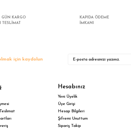
I GÜN KARGO
KAPIDA ÖDEME
I TESLİMAT
İMKANI
lmak için kaydolun
ş
Hesabınız
Yeni Üyelik
şmesi
Üye Girişi
Teslimat
Hesap Bilgileri
artları
Şifremi Unuttum
veriş
Sipariş Takip