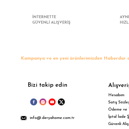
İNTERNETTE
AYN
GÜVENLİ ALIŞVERİŞ
HIZL
Kampanya ve en yeni ürünlerimizden Haberdar o
Bizi takip edin
Alışveri
Hesabım
Satış Sözle
Ödeme ve 
İptal İade Ş
info@.deryahome.com.tr
Güvenli Alış