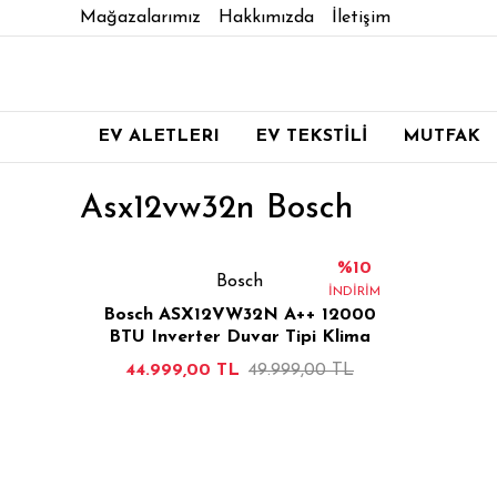
Mağazalarımız
Hakkımızda
İletişim
EV ALETLERI
EV TEKSTİLİ
MUTFAK
Asx12vw32n Bosch
%10
Bosch
İNDİRİM
Bosch ASX12VW32N A++ 12000
BTU Inverter Duvar Tipi Klima
44.999,00 TL
49.999,00 TL
İNCELE
SEPETE EKLE