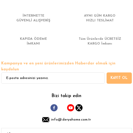
 Çamaşır Asacakları
Fırın
İNTERNETTE
AYNI GÜN KARGO
GÜVENLİ ALIŞVERİŞ
HIZLI TESLİMAT
leri
Mikrodalga Fırın
ımları
Ocak
KAPIDA ÖDEME
Tüm Ürünlerde ÜCRETSİZ
İMKANI
KARGO İmkanı
rı
Puro Dolapları
Kampanya ve en yeni ürünlerimizden Haberdar olmak için
ı
Şarap Dolapları
kaydolun
KAYIT OL
nlık
Su Sebili
leri
Bizi takip edin
info@.deryahome.com.tr