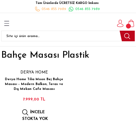
Tüm Ürünlerde ÜCRETSİZ KARGO İmkanı
Geri Dön
Geri Dön
Geri Dön
Geri Dön
Geri Dön
Geri Dön
Geri Dön
0546 855 7989
0546 855 7989
I
İ
K
İLYALARI
Beyaz Eşya
esim Takımları
 Takımları
nlı Halı
ler
Ankastre
Bahçe Masası Plastik
eler
 Takımları
Takımları
ısı
Takımı
Ankastre Setler
TÜKENDİ
cagı
m Takımı
ımları
Setleri
Bulaşık Makinesi
DERYA HOME
Derya Home Tilia Moon Bej Bahçe
ünleri
Takimi
ak Takımları
Buzdolabı
Masası – Modern Balkon, Teras ve
Dış Mekan Cafe Masası
esim Takımları
Çamaşır Kurutma Makinesi
7.999,00 TL
İNCELE
Takımları
kımı
Çamaşır Makinesi
STOKTA YOK
rı
Derin Dondurucular