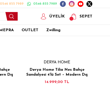
0546 855 7989
0546 855 7989
ÜYELİK
SEPET
MEPRA
OUTLET
Zwilling
DERYA HOME
Bahçe
Derya Home Tilia Nes Bahçe
ern Dış
Sandalyesi 4’lü Set – Modern Dış
esi -
Mekan & Balkon Sandalyesi - Haki
14.999,00 TL
E EKLE
İNCELE
SEPETE EKLE