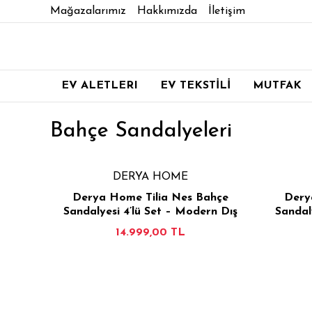
Mağazalarımız
Hakkımızda
İletişim
EV ALETLERI
EV TEKSTİLİ
MUTFAK
Bahçe Sandalyeleri
DERYA HOME
Derya Home Tilia Nes Bahçe
Dery
Sandalyesi 4’lü Set – Modern Dış
Sandal
Mekan & Balkon Sandalyesi - Saks
Mekan &
14.999,00 TL
Mavi
İNCELE
SEPETE EKLE
İN