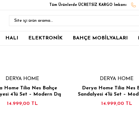
Tüm Ürünlerde ÜCRETSİZ KARGO İmkanı
HALI
ELEKTRONİK
BAHÇE MOBİLYALARI
DERYA HOME
DERYA HOME
a Home Tilia Nes Bahçe
Derya Home Tilia Nes 
yesi 4’lü Set – Modern Dış
Sandalyesi 4’lü Set – Mod
 Balkon Sandalyesi - Vizon
Mekan & Balkon Sandaly
14.999,00 TL
14.999,00 TL
Terrakota
CELE
SEPETE EKLE
İNCELE
SEPET