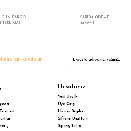
I GÜN KARGO
KAPIDA ÖDEME
I TESLİMAT
İMKANI
lmak için kaydolun
ş
Hesabınız
Yeni Üyelik
şmesi
Üye Girişi
Teslimat
Hesap Bilgileri
artları
Şifremi Unuttum
veriş
Sipariş Takip