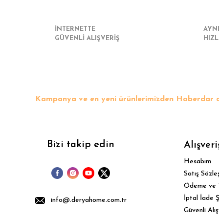
İNTERNETTE
AYN
GÜVENLİ ALIŞVERİŞ
HIZL
Kampanya ve en yeni ürünlerimizden Haberdar o
Bizi takip edin
Alışveri
Hesabım
Satış Sözle
Ödeme ve 
İptal İade Ş
info@.deryahome.com.tr
Güvenli Alış