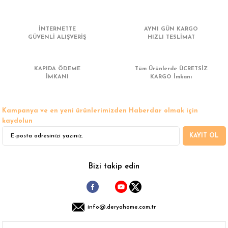
 Çamaşır Asacakları
Fırın
İNTERNETTE
AYNI GÜN KARGO
leri
Mikrodalga Fırın
GÜVENLİ ALIŞVERİŞ
HIZLI TESLİMAT
ımları
Ocak
KAPIDA ÖDEME
Tüm Ürünlerde ÜCRETSİZ
İMKANI
KARGO İmkanı
rı
Puro Dolapları
Kampanya ve en yeni ürünlerimizden Haberdar olmak için
ı
Şarap Dolapları
kaydolun
KAYIT OL
nlık
Su Sebili
leri
Bizi takip edin
info@.deryahome.com.tr