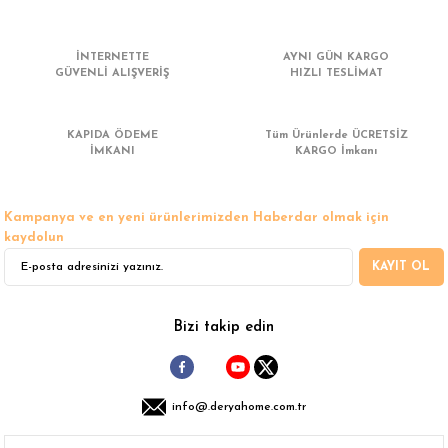
 Çamaşır Asacakları
Fırın
İNTERNETTE
AYNI GÜN KARGO
leri
Mikrodalga Fırın
GÜVENLİ ALIŞVERİŞ
HIZLI TESLİMAT
ımları
Ocak
KAPIDA ÖDEME
Tüm Ürünlerde ÜCRETSİZ
İMKANI
KARGO İmkanı
rı
Puro Dolapları
Kampanya ve en yeni ürünlerimizden Haberdar olmak için
ı
Şarap Dolapları
kaydolun
KAYIT OL
nlık
Su Sebili
leri
Bizi takip edin
info@.deryahome.com.tr