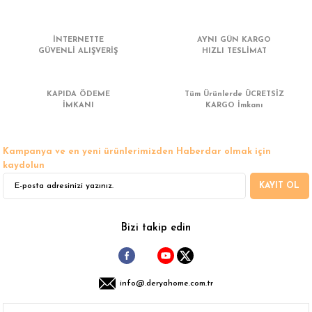
 Çamaşır Asacakları
Fırın
İNTERNETTE
AYNI GÜN KARGO
leri
Mikrodalga Fırın
GÜVENLİ ALIŞVERİŞ
HIZLI TESLİMAT
ımları
Ocak
KAPIDA ÖDEME
Tüm Ürünlerde ÜCRETSİZ
İMKANI
KARGO İmkanı
rı
Puro Dolapları
Kampanya ve en yeni ürünlerimizden Haberdar olmak için
ı
Şarap Dolapları
kaydolun
KAYIT OL
nlık
Su Sebili
leri
Bizi takip edin
info@.deryahome.com.tr