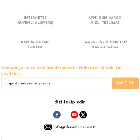
 Çamaşır Asacakları
Fırın
İNTERNETTE
AYNI GÜN KARGO
leri
Mikrodalga Fırın
GÜVENLİ ALIŞVERİŞ
HIZLI TESLİMAT
ımları
Ocak
KAPIDA ÖDEME
Tüm Ürünlerde ÜCRETSİZ
İMKANI
KARGO İmkanı
rı
Puro Dolapları
Kampanya ve en yeni ürünlerimizden Haberdar olmak için
ı
Şarap Dolapları
kaydolun
KAYIT OL
nlık
Su Sebili
leri
Bizi takip edin
info@.deryahome.com.tr