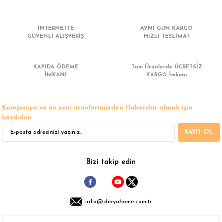
 Çamaşır Asacakları
Fırın
İNTERNETTE
AYNI GÜN KARGO
leri
Mikrodalga Fırın
GÜVENLİ ALIŞVERİŞ
HIZLI TESLİMAT
ımları
Ocak
KAPIDA ÖDEME
Tüm Ürünlerde ÜCRETSİZ
İMKANI
KARGO İmkanı
rı
Puro Dolapları
Kampanya ve en yeni ürünlerimizden Haberdar olmak için
ı
Şarap Dolapları
kaydolun
KAYIT OL
nlık
Su Sebili
leri
Bizi takip edin
info@.deryahome.com.tr