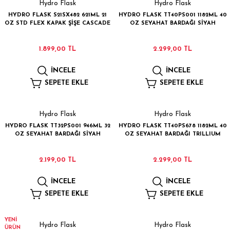
Hydro Flask
Hydro Flask
 Çamaşır Asacakları
Fırın
HYDRO FLASK S21SX482 621ML 21
HYDRO FLASK TT40PS001 1182ML 40
OZ STD FLEX KAPAK ŞİŞE CASCADE
OZ SEYAHAT BARDAĞI SİYAH
leri
Mikrodalga Fırın
1.899,00 TL
2.299,00 TL
ımları
Ocak
İNCELE
İNCELE
SEPETE EKLE
SEPETE EKLE
rı
Puro Dolapları
ı
Şarap Dolapları
Hydro Flask
Hydro Flask
HYDRO FLASK TT32PS001 946ML 32
HYDRO FLASK TT40PS678 1182ML 40
OZ SEYAHAT BARDAĞI SİYAH
OZ SEYAHAT BARDAĞI TRILLIUM
nlık
Su Sebili
2.199,00 TL
2.299,00 TL
leri
İNCELE
İNCELE
SEPETE EKLE
SEPETE EKLE
YENİ
Hydro Flask
Hydro Flask
ÜRÜN