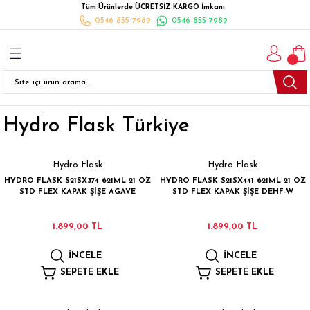
Tüm Ürünlerde ÜCRETSİZ KARGO İmkanı
Geri Dön
Geri Dön
Geri Dön
Geri Dön
Geri Dön
Geri Dön
Geri Dön
0546 855 7989
0546 855 7989
I
İ
K
İLYALARI
Beyaz Eşya
esim Takımları
 Takımları
nlı Halı
ler
Ankastre
Hydro Flask Türkiye
eler
 Takımları
Takımları
ısı
Takımı
Ankastre Setler
cagı
m Takımı
ımları
Setleri
Bulaşık Makinesi
Hydro Flask
Hydro Flask
HYDRO FLASK S21SX374 621ML 21 OZ
HYDRO FLASK S21SX441 621ML 21 OZ
ünleri
Takimi
ak Takımları
Buzdolabı
STD FLEX KAPAK ŞİŞE AGAVE
STD FLEX KAPAK ŞİŞE DEHF-W
esim Takımları
Çamaşır Kurutma Makinesi
1.899,00 TL
1.899,00 TL
İNCELE
İNCELE
Takımları
kımı
Çamaşır Makinesi
SEPETE EKLE
SEPETE EKLE
rı
Derin Dondurucular