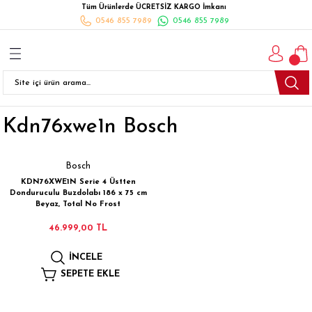
Tüm Ürünlerde ÜCRETSİZ KARGO İmkanı
Geri Dön
Geri Dön
Geri Dön
Geri Dön
Geri Dön
Geri Dön
Geri Dön
0546 855 7989
0546 855 7989
I
İ
K
İLYALARI
Beyaz Eşya
esim Takımları
 Takımları
nlı Halı
ler
Ankastre
Kdn76xwe1n Bosch
eler
 Takımları
Takımları
ısı
Takımı
Ankastre Setler
cagı
m Takımı
ımları
Setleri
Bulaşık Makinesi
Bosch
KDN76XWE1N Serie 4 Üstten
ünleri
Takimi
ak Takımları
Buzdolabı
Donduruculu Buzdolabı 186 x 75 cm
Beyaz, Total No Frost
esim Takımları
Çamaşır Kurutma Makinesi
46.999,00 TL
İNCELE
Takımları
kımı
Çamaşır Makinesi
SEPETE EKLE
rı
Derin Dondurucular