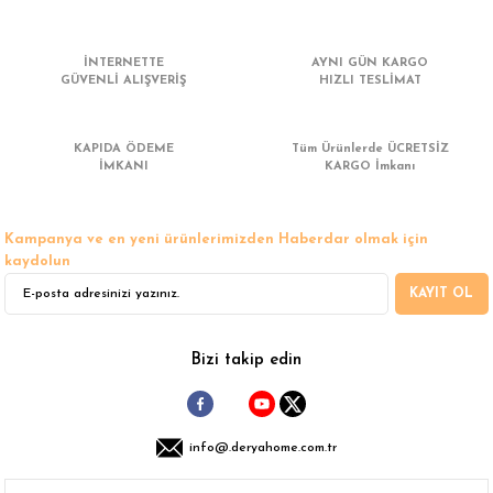
 Çamaşır Asacakları
Fırın
İNTERNETTE
AYNI GÜN KARGO
leri
Mikrodalga Fırın
GÜVENLİ ALIŞVERİŞ
HIZLI TESLİMAT
ımları
Ocak
KAPIDA ÖDEME
Tüm Ürünlerde ÜCRETSİZ
İMKANI
KARGO İmkanı
rı
Puro Dolapları
Kampanya ve en yeni ürünlerimizden Haberdar olmak için
ı
Şarap Dolapları
kaydolun
KAYIT OL
nlık
Su Sebili
leri
Bizi takip edin
info@.deryahome.com.tr