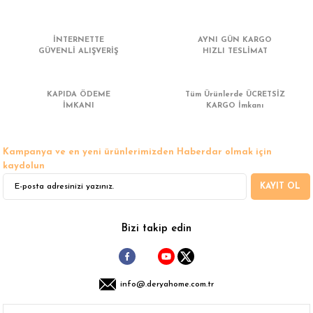
 Çamaşır Asacakları
Fırın
İNTERNETTE
AYNI GÜN KARGO
leri
Mikrodalga Fırın
GÜVENLİ ALIŞVERİŞ
HIZLI TESLİMAT
ımları
Ocak
KAPIDA ÖDEME
Tüm Ürünlerde ÜCRETSİZ
İMKANI
KARGO İmkanı
rı
Puro Dolapları
Kampanya ve en yeni ürünlerimizden Haberdar olmak için
ı
Şarap Dolapları
kaydolun
KAYIT OL
nlık
Su Sebili
leri
Bizi takip edin
info@.deryahome.com.tr