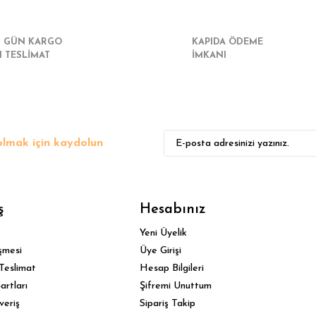
I GÜN KARGO
KAPIDA ÖDEME
I TESLİMAT
İMKANI
lmak için kaydolun
ş
Hesabınız
Yeni Üyelik
şmesi
Üye Girişi
Teslimat
Hesap Bilgileri
artları
Şifremi Unuttum
veriş
Sipariş Takip