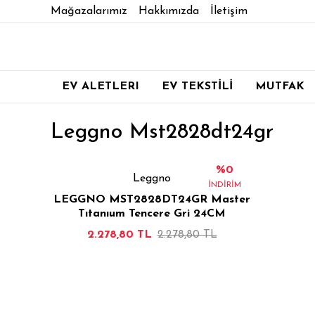
Mağazalarımız
Hakkımızda
İletişim
EV ALETLERI
EV TEKSTİLİ
MUTFAK
Leggno Mst2828dt24gr
%0
Leggno
İNDİRİM
LEGGNO MST2828DT24GR Master
Tıtanıum Tencere Gri 24CM
2.278,80 TL
2.278,80 TL
İNCELE
SEPETE EKLE