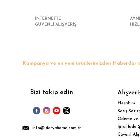
İNTERNETTE
AYN
GÜVENLİ ALIŞVERİŞ
HIZL
Kampanya ve en yeni ürünlerimizden Haberdar o
Bizi takip edin
Alışveri
Hesabım
Satış Sözle
Ödeme ve 
İptal İade Ş
info@.deryahome.com.tr
Güvenli Alış