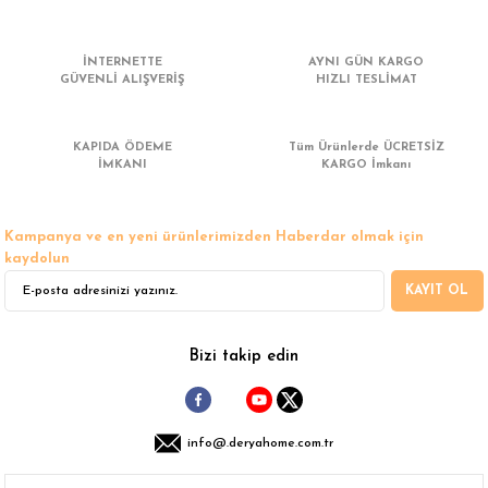
 Çamaşır Asacakları
Fırın
İNTERNETTE
AYNI GÜN KARGO
leri
Mikrodalga Fırın
GÜVENLİ ALIŞVERİŞ
HIZLI TESLİMAT
ımları
Ocak
KAPIDA ÖDEME
Tüm Ürünlerde ÜCRETSİZ
İMKANI
KARGO İmkanı
rı
Puro Dolapları
Kampanya ve en yeni ürünlerimizden Haberdar olmak için
ı
Şarap Dolapları
kaydolun
KAYIT OL
nlık
Su Sebili
leri
Bizi takip edin
info@.deryahome.com.tr