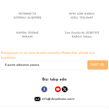
 Çamaşır Asacakları
Fırın
İNTERNETTE
AYNI GÜN KARGO
leri
Mikrodalga Fırın
GÜVENLİ ALIŞVERİŞ
HIZLI TESLİMAT
ımları
Ocak
KAPIDA ÖDEME
Tüm Ürünlerde ÜCRETSİZ
İMKANI
KARGO İmkanı
rı
Puro Dolapları
Kampanya ve en yeni ürünlerimizden Haberdar olmak için
ı
Şarap Dolapları
kaydolun
KAYIT OL
nlık
Su Sebili
leri
Bizi takip edin
info@.deryahome.com.tr