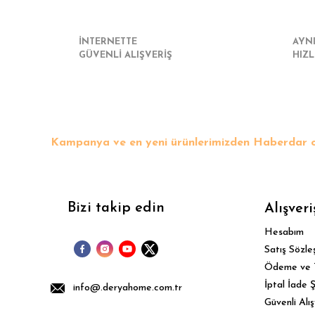
İNTERNETTE
AYN
GÜVENLİ ALIŞVERİŞ
HIZL
Kampanya ve en yeni ürünlerimizden Haberdar o
Bizi takip edin
Alışveri
Hesabım
Satış Sözle
Ödeme ve 
İptal İade Ş
info@.deryahome.com.tr
Güvenli Alış