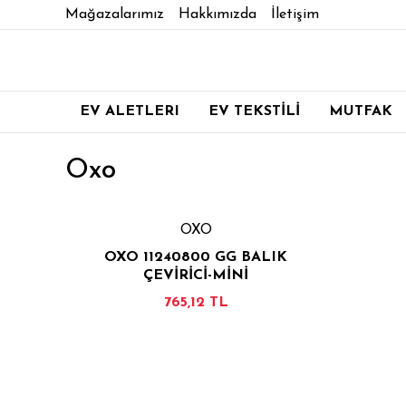
Mağazalarımız
Hakkımızda
İletişim
EV ALETLERI
EV TEKSTİLİ
MUTFAK
Oxo
OXO
OXO 11240800 GG BALIK
ÇEVİRİCİ-MİNİ
765,12 TL
İNCELE
SEPETE EKLE