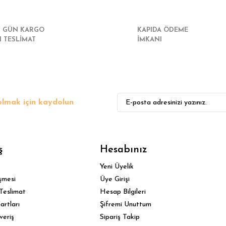
I GÜN KARGO
KAPIDA ÖDEME
I TESLİMAT
İMKANI
lmak için kaydolun
ş
Hesabınız
Yeni Üyelik
şmesi
Üye Girişi
Teslimat
Hesap Bilgileri
artları
Şifremi Unuttum
veriş
Sipariş Takip