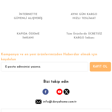
 Çamaşır Asacakları
Fırın
İNTERNETTE
AYNI GÜN KARGO
leri
Mikrodalga Fırın
GÜVENLİ ALIŞVERİŞ
HIZLI TESLİMAT
ımları
Ocak
KAPIDA ÖDEME
Tüm Ürünlerde ÜCRETSİZ
İMKANI
KARGO İmkanı
rı
Puro Dolapları
Kampanya ve en yeni ürünlerimizden Haberdar olmak için
ı
Şarap Dolapları
kaydolun
KAYIT OL
nlık
Su Sebili
leri
Bizi takip edin
info@.deryahome.com.tr