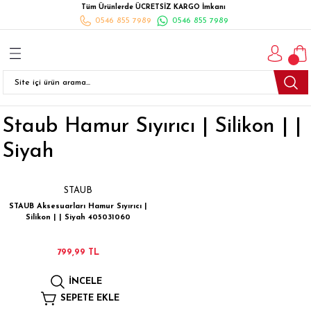
Tüm Ürünlerde ÜCRETSİZ KARGO İmkanı
Geri Dön
Geri Dön
Geri Dön
Geri Dön
Geri Dön
Geri Dön
Geri Dön
0546 855 7989
0546 855 7989
I
İ
K
İLYALARI
Beyaz Eşya
esim Takımları
 Takımları
nlı Halı
ler
Ankastre
Staub Hamur Sıyırıcı | Silikon | |
eler
 Takımları
Takımları
ısı
Takımı
Ankastre Setler
Siyah
cagı
m Takımı
ımları
Setleri
Bulaşık Makinesi
STAUB
ünleri
Takimi
ak Takımları
Buzdolabı
STAUB Aksesuarları Hamur Sıyırıcı |
Silikon | | Siyah 405031060
esim Takımları
Çamaşır Kurutma Makinesi
799,99 TL
Takımları
kımı
Çamaşır Makinesi
İNCELE
rı
Derin Dondurucular
SEPETE EKLE