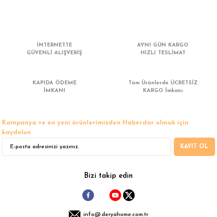
 Çamaşır Asacakları
Fırın
leri
Mikrodalga Fırın
İNTERNETTE
AYNI GÜN KARGO
GÜVENLİ ALIŞVERİŞ
HIZLI TESLİMAT
ımları
Ocak
rı
Puro Dolapları
KAPIDA ÖDEME
Tüm Ürünlerde ÜCRETSİZ
İMKANI
KARGO İmkanı
ı
Şarap Dolapları
Kampanya ve en yeni ürünlerimizden Haberdar olmak için
nlık
Su Sebili
kaydolun
KAYIT OL
leri
Bizi takip edin
info@.deryahome.com.tr