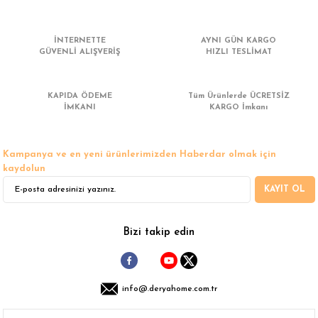
 Çamaşır Asacakları
Fırın
İNTERNETTE
AYNI GÜN KARGO
leri
Mikrodalga Fırın
GÜVENLİ ALIŞVERİŞ
HIZLI TESLİMAT
ımları
Ocak
KAPIDA ÖDEME
Tüm Ürünlerde ÜCRETSİZ
İMKANI
KARGO İmkanı
rı
Puro Dolapları
Kampanya ve en yeni ürünlerimizden Haberdar olmak için
ı
Şarap Dolapları
kaydolun
KAYIT OL
nlık
Su Sebili
leri
Bizi takip edin
info@.deryahome.com.tr