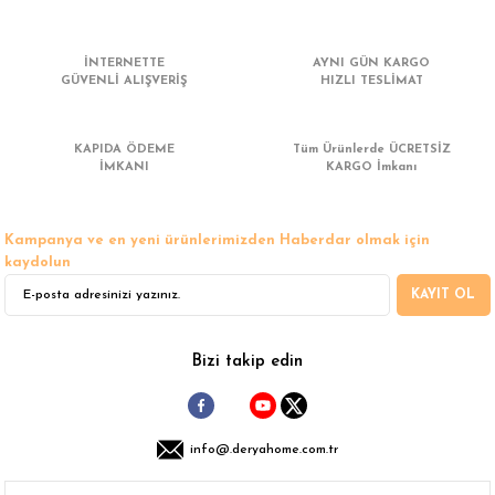
 Çamaşır Asacakları
Fırın
İNTERNETTE
AYNI GÜN KARGO
leri
Mikrodalga Fırın
GÜVENLİ ALIŞVERİŞ
HIZLI TESLİMAT
ımları
Ocak
KAPIDA ÖDEME
Tüm Ürünlerde ÜCRETSİZ
İMKANI
KARGO İmkanı
rı
Puro Dolapları
Kampanya ve en yeni ürünlerimizden Haberdar olmak için
ı
Şarap Dolapları
kaydolun
KAYIT OL
nlık
Su Sebili
leri
Bizi takip edin
info@.deryahome.com.tr