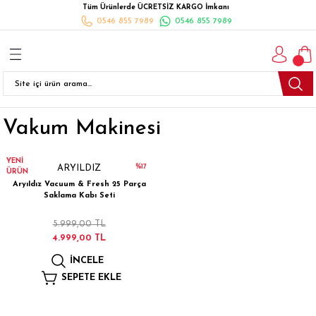
Tüm Ürünlerde ÜCRETSİZ KARGO İmkanı
Geri Dön
Geri Dön
Geri Dön
Geri Dön
Geri Dön
Geri Dön
Geri Dön
0546 855 7989
0546 855 7989
I
İ
K
İLYALARI
Beyaz Eşya
esim Takımları
 Takımları
nlı Halı
ler
Ankastre
Vakum Makinesi
eler
 Takımları
Takımları
ısı
Takımı
Ankastre Setler
cagı
m Takımı
ımları
Setleri
Bulaşık Makinesi
YENİ
%17
ARYILDIZ
ÜRÜN
Aryıldız Vacuum & Fresh 25 Parça
ünleri
Takimi
ak Takımları
Buzdolabı
Saklama Kabı Seti
5.999,00 TL
esim Takımları
Çamaşır Kurutma Makinesi
4.999,00 TL
İNCELE
Takımları
kımı
Çamaşır Makinesi
SEPETE EKLE
rı
Derin Dondurucular