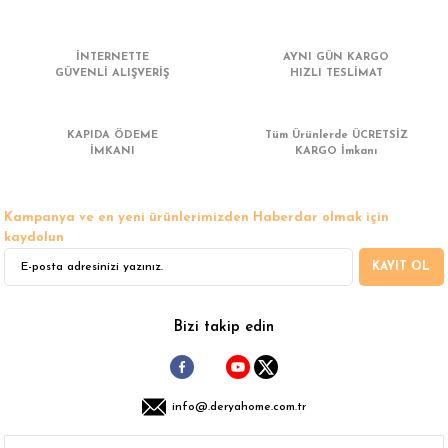
 Çamaşır Asacakları
Fırın
İNTERNETTE
AYNI GÜN KARGO
leri
Mikrodalga Fırın
GÜVENLİ ALIŞVERİŞ
HIZLI TESLİMAT
ımları
Ocak
KAPIDA ÖDEME
Tüm Ürünlerde ÜCRETSİZ
İMKANI
KARGO İmkanı
rı
Puro Dolapları
Kampanya ve en yeni ürünlerimizden Haberdar olmak için
ı
Şarap Dolapları
kaydolun
KAYIT OL
nlık
Su Sebili
leri
Bizi takip edin
info@.deryahome.com.tr