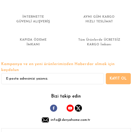
 Çamaşır Asacakları
Fırın
İNTERNETTE
AYNI GÜN KARGO
leri
Mikrodalga Fırın
GÜVENLİ ALIŞVERİŞ
HIZLI TESLİMAT
ımları
Ocak
KAPIDA ÖDEME
Tüm Ürünlerde ÜCRETSİZ
İMKANI
KARGO İmkanı
rı
Puro Dolapları
Kampanya ve en yeni ürünlerimizden Haberdar olmak için
ı
Şarap Dolapları
kaydolun
KAYIT OL
nlık
Su Sebili
leri
Bizi takip edin
info@.deryahome.com.tr