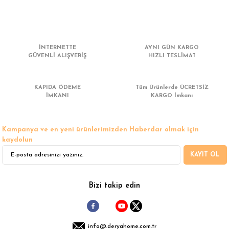
 Çamaşır Asacakları
Fırın
leri
Mikrodalga Fırın
İNTERNETTE
AYNI GÜN KARGO
GÜVENLİ ALIŞVERİŞ
HIZLI TESLİMAT
ımları
Ocak
rı
Puro Dolapları
KAPIDA ÖDEME
Tüm Ürünlerde ÜCRETSİZ
İMKANI
KARGO İmkanı
ı
Şarap Dolapları
Kampanya ve en yeni ürünlerimizden Haberdar olmak için
nlık
Su Sebili
kaydolun
KAYIT OL
leri
Bizi takip edin
info@.deryahome.com.tr