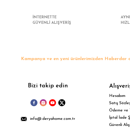
İNTERNETTE
AYN
GÜVENLİ ALIŞVERİŞ
HIZL
Kampanya ve en yeni ürünlerimizden Haberdar o
Bizi takip edin
Alışveri
Hesabım
Satış Sözle
Ödeme ve 
İptal İade Ş
info@.deryahome.com.tr
Güvenli Alış