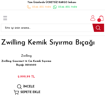
Tüm Ürünlerde ÜCRETSİZ KARGO İmkanı
Geri Dön
Geri Dön
Geri Dön
Geri Dön
Geri Dön
Geri Dön
Geri Dön
0546 855 7989
0546 855 7989
I
İ
K
İLYALARI
Beyaz Eşya
esim Takımları
 Takımları
nlı Halı
ler
Ankastre
Zwilling Kemik Sıyırma Bıçağı
eler
 Takımları
Takımları
ısı
Takımı
Ankastre Setler
cagı
m Takımı
ımları
Setleri
Bulaşık Makinesi
Zwilling
Zwilling Gourmet 14 Cm Kemik Sıyırma
ünleri
Takimi
ak Takımları
Buzdolabı
Bıçağı 361141410
esim Takımları
Çamaşır Kurutma Makinesi
2.999,99 TL
İNCELE
Takımları
kımı
Çamaşır Makinesi
SEPETE EKLE
rı
Derin Dondurucular