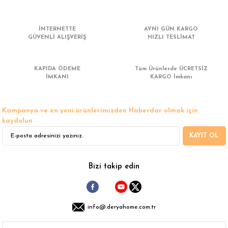
 Çamaşır Asacakları
Fırın
İNTERNETTE
AYNI GÜN KARGO
leri
Mikrodalga Fırın
GÜVENLİ ALIŞVERİŞ
HIZLI TESLİMAT
ımları
Ocak
KAPIDA ÖDEME
Tüm Ürünlerde ÜCRETSİZ
İMKANI
KARGO İmkanı
rı
Puro Dolapları
Kampanya ve en yeni ürünlerimizden Haberdar olmak için
ı
Şarap Dolapları
kaydolun
KAYIT OL
nlık
Su Sebili
leri
Bizi takip edin
info@.deryahome.com.tr