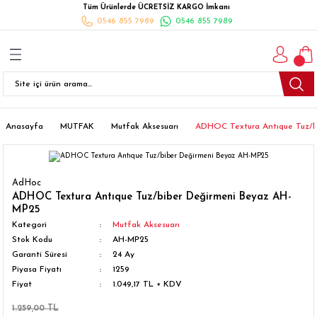
Tüm Ürünlerde ÜCRETSİZ KARGO İmkanı
Geri Dön
Geri Dön
Geri Dön
Geri Dön
Geri Dön
Geri Dön
Geri Dön
0546 855 7989
0546 855 7989
I
İ
K
İLYALARI
Beyaz Eşya
esim Takımları
 Takımları
nlı Halı
ler
Ankastre
eler
 Takımları
Takımları
ısı
Takımı
Ankastre Setler
Anasayfa
MUTFAK
Mutfak Aksesuarı
ADHOC Textura Antıque Tuz/b
cagı
m Takımı
ımları
Setleri
Bulaşık Makinesi
AdHoc
ünleri
Takimi
ak Takımları
Buzdolabı
ADHOC Textura Antıque Tuz/biber Değirmeni Beyaz AH-
MP25
Kategori
Mutfak Aksesuarı
esim Takımları
Çamaşır Kurutma Makinesi
Stok Kodu
AH-MP25
Garanti Süresi
24 Ay
Takımları
kımı
Çamaşır Makinesi
Piyasa Fiyatı
1259
Fiyat
1.049,17 TL + KDV
rı
Derin Dondurucular
1.259,00 TL