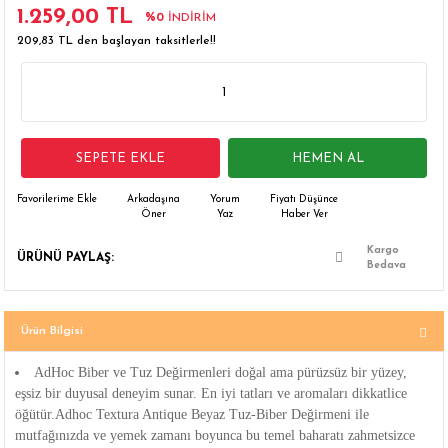
1.259,00 TL
%0
İNDİRİM
 Çamaşır Asacakları
Fırın
209,83 TL den başlayan taksitlerle!!
leri
Mikrodalga Fırın
ımları
Ocak
SEPETE EKLE
HEMEN AL
rı
Puro Dolapları
Arkadaşına
Yorum
Fiyatı Düşünce
Öner
Yaz
Haber Ver
ı
Şarap Dolapları
Kargo
ÜRÜNÜ PAYLAŞ:
Bedava
nlık
Su Sebili
leri
Ürün Bilgisi
AdHoc Biber ve Tuz Değirmenleri doğal ama pürüzsüz bir yüzey,
eşsiz bir duyusal deneyim sunar. En iyi tatları ve aromaları dikkatlice
öğütür.Adhoc Textura Antique Beyaz Tuz-Biber Değirmeni ile
mutfağınızda ve yemek zamanı boyunca bu temel baharatı zahmetsizce