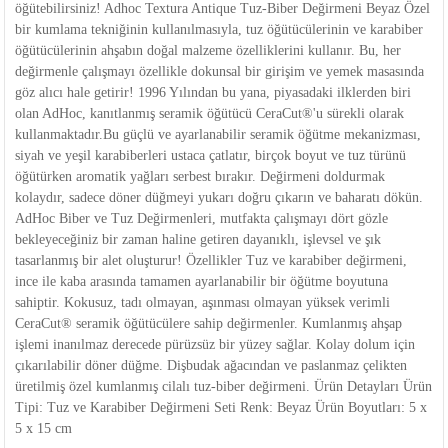
öğütebilirsiniz! Adhoc Textura Antique Tuz-Biber Değirmeni Beyaz Özel
bir kumlama tekniğinin kullanılmasıyla, tuz öğütücülerinin ve karabiber
öğütücülerinin ahşabın doğal malzeme özelliklerini kullanır. Bu, her
değirmenle çalışmayı özellikle dokunsal bir girişim ve yemek masasında
göz alıcı hale getirir! 1996 Yılından bu yana, piyasadaki ilklerden biri
olan AdHoc, kanıtlanmış seramik öğütücü CeraCut®'u sürekli olarak
kullanmaktadır.Bu güçlü ve ayarlanabilir seramik öğütme mekanizması,
siyah ve yeşil karabiberleri ustaca çatlatır, birçok boyut ve tuz türünü
öğütürken aromatik yağları serbest bırakır. Değirmeni doldurmak
kolaydır, sadece döner düğmeyi yukarı doğru çıkarın ve baharatı dökün.
AdHoc Biber ve Tuz Değirmenleri, mutfakta çalışmayı dört gözle
bekleyeceğiniz bir zaman haline getiren dayanıklı, işlevsel ve şık
tasarlanmış bir alet oluşturur! Özellikler Tuz ve karabiber değirmeni,
ince ile kaba arasında tamamen ayarlanabilir bir öğütme boyutuna
sahiptir. Kokusuz, tadı olmayan, aşınması olmayan yüksek verimli
CeraCut® seramik öğütücülere sahip değirmenler. Kumlanmış ahşap
işlemi inanılmaz derecede pürüzsüz bir yüzey sağlar. Kolay dolum için
çıkarılabilir döner düğme. Dişbudak ağacından ve paslanmaz çelikten
üretilmiş özel kumlanmış cilalı tuz-biber değirmeni. Ürün Detayları Ürün
Tipi: Tuz ve Karabiber Değirmeni Seti Renk: Beyaz Ürün Boyutları: 5 x
5 x 15 cm