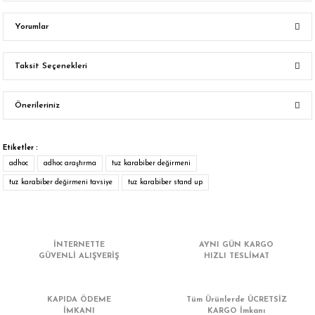
Yorumlar
Taksit Seçenekleri
Bu ürüne ilk yorumu siz yapın!
Önerileriniz
Yorum Yaz
Bu ürünün fiyat bilgisi, resim, ürün açıklamalarında ve diğer konularda
yetersiz gördüğünüz noktaları öneri formunu kullanarak tarafımıza
Etiketler :
iletebilirsiniz.
adhoc
adhoc araştırma
tuz karabiber değirmeni
Görüş ve önerileriniz için teşekkür ederiz.
tuz karabiber değirmeni tavsiye
tuz karabiber stand up
Ürün resmi kalitesiz, bozuk veya görüntülenemiyor.
Ürün açıklamasında eksik bilgiler bulunuyor.
İNTERNETTE
AYNI GÜN KARGO
Ürün bilgilerinde hatalar bulunuyor.
GÜVENLİ ALIŞVERİŞ
HIZLI TESLİMAT
Ürün fiyatı diğer sitelerden daha pahalı.
Bu ürüne benzer farklı alternatifler olmalı.
KAPIDA ÖDEME
Tüm Ürünlerde ÜCRETSİZ
İMKANI
KARGO İmkanı