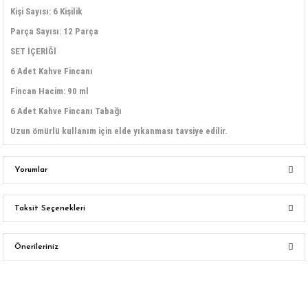
Kişi Sayısı: 6 Kişilik
Parça Sayısı: 12 Parça
SET İÇERİĞİ
6 Adet Kahve Fincanı
Fincan Hacim: 90 ml
6 Adet Kahve Fincanı Tabağı
Uzun ömürlü kullanım için elde yıkanması tavsiye edilir.
Yorumlar
Taksit Seçenekleri
Bu ürüne ilk yorumu siz yapın!
Önerileriniz
Yorum Yaz
Bu ürünün fiyat bilgisi, resim, ürün açıklamalarında ve diğer konularda
yetersiz gördüğünüz noktaları öneri formunu kullanarak tarafımıza
iletebilirsiniz.