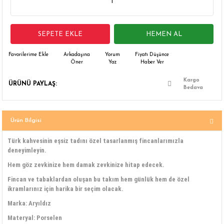
 Çamaşır Asacakları
Fırın
SEPETE EKLE
HEMEN AL
leri
Mikrodalga Fırın
Arkadaşına
Yorum
Fiyatı Düşünce
ımları
Ocak
Öner
Yaz
Haber Ver
Kargo
ÜRÜNÜ PAYLAŞ:
rı
Puro Dolapları
Bedava
ı
Şarap Dolapları
Ürün Bilgisi
nlık
Su Sebili
Türk kahvesinin eşsiz tadını özel tasarlanmış fincanlarımızla
deneyimleyin.
leri
Hem göz zevkinize hem damak zevkinize hitap edecek.
Fincan ve tabaklardan oluşan bu takım hem günlük hem de özel
ikramlarınız için harika bir seçim olacak.
Marka: Aryıldız
Materyal: Porselen