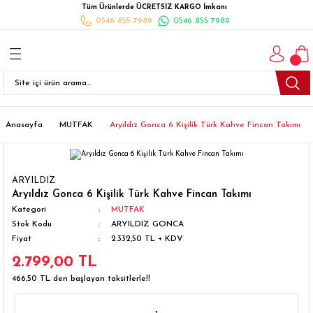
Tüm Ürünlerde ÜCRETSİZ KARGO İmkanı
Geri Dön
Geri Dön
Geri Dön
Geri Dön
Geri Dön
Geri Dön
Geri Dön
0546 855 7989
0546 855 7989
I
İ
K
İLYALARI
Beyaz Eşya
esim Takımları
 Takımları
nlı Halı
ler
Ankastre
eler
 Takımları
Takımları
ısı
Takımı
Ankastre Setler
Anasayfa
MUTFAK
Aryıldız Gonca 6 Kişilik Türk Kahve Fincan Takımı
cagı
m Takımı
ımları
Setleri
Bulaşık Makinesi
ARYILDIZ
ünleri
Takimi
ak Takımları
Buzdolabı
Aryıldız Gonca 6 Kişilik Türk Kahve Fincan Takımı
Kategori
MUTFAK
Stok Kodu
ARYILDIZ GONCA
esim Takımları
Çamaşır Kurutma Makinesi
Fiyat
2.332,50 TL + KDV
2.799,00 TL
Takımları
kımı
Çamaşır Makinesi
466,50 TL den başlayan taksitlerle!!
rı
Derin Dondurucular