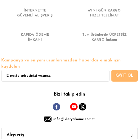
Görüş ve önerileriniz için teşekkür ederiz.
İNTERNETTE
AYNI GÜN KARGO
GÜVENLİ ALIŞVERİŞ
HIZLI TESLİMAT
Ürün resmi kalitesiz, bozuk veya görüntülenemiyor.
Ürün açıklamasında eksik bilgiler bulunuyor.
KAPIDA ÖDEME
Tüm Ürünlerde ÜCRETSİZ
Ürün bilgilerinde hatalar bulunuyor.
İMKANI
KARGO İmkanı
Ürün fiyatı diğer sitelerden daha pahalı.
Bu ürüne benzer farklı alternatifler olmalı.
Kampanya ve en yeni ürünlerimizden Haberdar olmak için
kaydolun
KAYIT OL
Gönder
Bizi takip edin
info@.deryahome.com.tr
Alışveriş