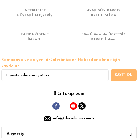
Görüş ve önerileriniz için teşekkür ederiz.
İNTERNETTE
AYNI GÜN KARGO
GÜVENLİ ALIŞVERİŞ
HIZLI TESLİMAT
Ürün resmi kalitesiz, bozuk veya görüntülenemiyor.
Ürün açıklamasında eksik bilgiler bulunuyor.
KAPIDA ÖDEME
Tüm Ürünlerde ÜCRETSİZ
Ürün bilgilerinde hatalar bulunuyor.
İMKANI
KARGO İmkanı
Ürün fiyatı diğer sitelerden daha pahalı.
Bu ürüne benzer farklı alternatifler olmalı.
Kampanya ve en yeni ürünlerimizden Haberdar olmak için
kaydolun
KAYIT OL
Gönder
Bizi takip edin
info@.deryahome.com.tr
Alışveriş