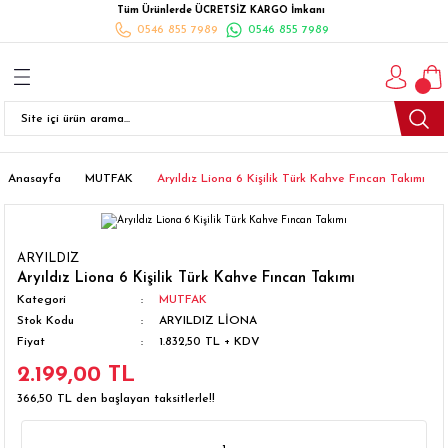
Tüm Ürünlerde ÜCRETSİZ KARGO İmkanı
Geri Dön
Geri Dön
Geri Dön
Geri Dön
Geri Dön
Geri Dön
Geri Dön
0546 855 7989
0546 855 7989
I
İ
K
İLYALARI
Beyaz Eşya
esim Takımları
 Takımları
nlı Halı
ler
Ankastre
eler
 Takımları
Takımları
ısı
Takımı
Ankastre Setler
Anasayfa
MUTFAK
Aryıldız Liona 6 Kişilik Türk Kahve Fıncan Takımı
cagı
m Takımı
ımları
Setleri
Bulaşık Makinesi
ARYILDIZ
ünleri
Takimi
ak Takımları
Buzdolabı
Aryıldız Liona 6 Kişilik Türk Kahve Fıncan Takımı
Kategori
MUTFAK
Stok Kodu
ARYILDIZ LİONA
esim Takımları
Çamaşır Kurutma Makinesi
Fiyat
1.832,50 TL + KDV
2.199,00 TL
Takımları
kımı
Çamaşır Makinesi
366,50 TL den başlayan taksitlerle!!
rı
Derin Dondurucular