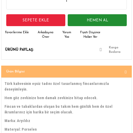
 Çamaşır Asacakları
Fırın
SEPETE EKLE
HEMEN AL
leri
Mikrodalga Fırın
Arkadaşına
Yorum
Fiyatı Düşünce
ımları
Ocak
Öner
Yaz
Haber Ver
Kargo
ÜRÜNÜ PAYLAŞ:
rı
Puro Dolapları
Bedava
ı
Şarap Dolapları
Ürün Bilgisi
nlık
Su Sebili
Türk kahvesinin eşsiz tadını özel tasarlanmış fincanlarımızla
deneyimleyin.
leri
Hem göz zevkinize hem damak zevkinize hitap edecek.
Fincan ve tabaklardan oluşan bu takım hem günlük hem de özel
ikramlarınız için harika bir seçim olacak.
Marka: Aryıldız
Materyal: Porselen