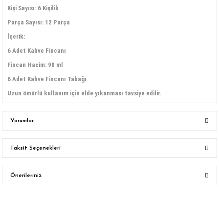
Kişi Sayısı: 6 Kişilik
Parça Sayısı: 12 Parça
İçerik:
6 Adet Kahve Fincanı
Fincan Hacim: 90 ml
6 Adet Kahve Fincanı Tabağı
Uzun ömürlü kullanım için elde yıkanması tavsiye edilir.
Yorumlar
Taksit Seçenekleri
Bu ürüne ilk yorumu siz yapın!
Önerileriniz
Yorum Yaz
Bu ürünün fiyat bilgisi, resim, ürün açıklamalarında ve diğer konularda
yetersiz gördüğünüz noktaları öneri formunu kullanarak tarafımıza
iletebilirsiniz.