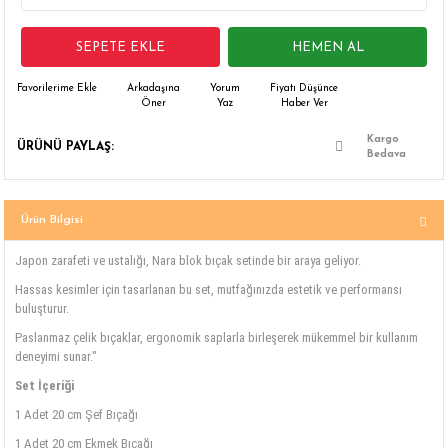
 Çamaşır Asacakları
Fırın
SEPETE EKLE
HEMEN AL
leri
Mikrodalga Fırın
Arkadaşına
Yorum
Fiyatı Düşünce
Öner
Yaz
Haber Ver
ımları
Ocak
Kargo
ÜRÜNÜ PAYLAŞ:
Bedava
rı
Puro Dolapları
ı
Şarap Dolapları
Ürün Bilgisi
Japon zarafeti ve ustalığı, Nara blok bıçak setinde bir araya geliyor.
nlık
Su Sebili
Hassas kesimler için tasarlanan bu set, mutfağınızda estetik ve performansı
buluşturur.
leri
Paslanmaz çelik bıçaklar, ergonomik saplarla birleşerek mükemmel bir kullanım
deneyimi sunar."
Set İçeriği
1 Adet 20 cm Şef Bıçağı
1 Adet 20 cm Ekmek Bıçağı