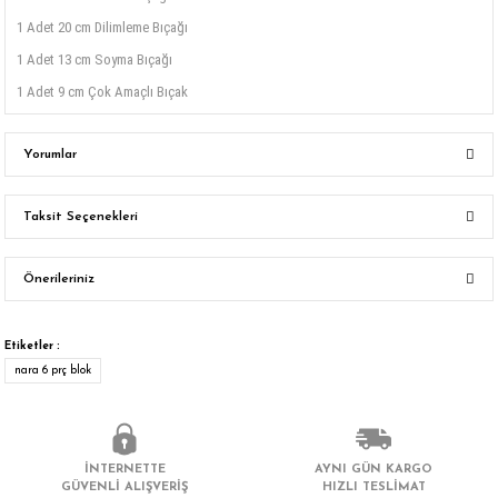
1 Adet 20 cm Dilimleme Bıçağı
1 Adet 13 cm Soyma Bıçağı
1 Adet 9 cm Çok Amaçlı Bıçak
Yorumlar
Taksit Seçenekleri
Bu ürüne ilk yorumu siz yapın!
Önerileriniz
Yorum Yaz
Bu ürünün fiyat bilgisi, resim, ürün açıklamalarında ve diğer konularda
yetersiz gördüğünüz noktaları öneri formunu kullanarak tarafımıza
Etiketler :
iletebilirsiniz.
nara 6 prç blok
Görüş ve önerileriniz için teşekkür ederiz.
Ürün resmi kalitesiz, bozuk veya görüntülenemiyor.
İNTERNETTE
AYNI GÜN KARGO
Ürün açıklamasında eksik bilgiler bulunuyor.
GÜVENLİ ALIŞVERİŞ
HIZLI TESLİMAT