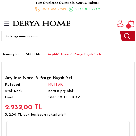
Tüm Ürünlerde ÜCRETSİZ KARGO İmkanı
Geri Dön
Geri Dön
Geri Dön
Geri Dön
Geri Dön
Geri Dön
Geri Dön
0546 855 7989
0546 855 7989
I
İ
K
İLYALARI
Beyaz Eşya
esim Takımları
 Takımları
nlı Halı
ler
Ankastre
eler
 Takımları
Takımları
ısı
Takımı
Ankastre Setler
Anasayfa
MUTFAK
Aryıldız Nara 6 Parça Bıçak Seti
cagı
m Takımı
ımları
Setleri
Bulaşık Makinesi
Aryıldız Nara 6 Parça Bıçak Seti
ünleri
Takimi
ak Takımları
Buzdolabı
Kategori
MUTFAK
Stok Kodu
nara 6 prç blok
Fiyat
1.860,00 TL + KDV
esim Takımları
Çamaşır Kurutma Makinesi
2.232,00 TL
Takımları
kımı
Çamaşır Makinesi
372,00 TL den başlayan taksitlerle!!
rı
Derin Dondurucular