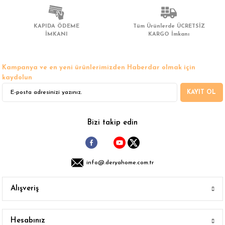
Ürün bilgilerinde hatalar bulunuyor.
Ürün fiyatı diğer sitelerden daha pahalı.
KAPIDA ÖDEME
Tüm Ürünlerde ÜCRETSİZ
Bu ürüne benzer farklı alternatifler olmalı.
İMKANI
KARGO İmkanı
Kampanya ve en yeni ürünlerimizden Haberdar olmak için
kaydolun
KAYIT OL
Gönder
Bizi takip edin
info@.deryahome.com.tr
Alışveriş
Hesabınız