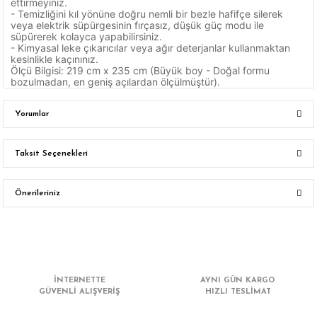
ettirmeyiniz.
- Temizliğini kıl yönüne doğru nemli bir bezle hafifçe silerek
veya elektrik süpürgesinin fırçasız, düşük güç modu ile
süpürerek kolayca yapabilirsiniz.
- Kimyasal leke çıkarıcılar veya ağır deterjanlar kullanmaktan
kesinlikle kaçınınız.
Ölçü Bilgisi: 219 cm x 235 cm (Büyük boy - Doğal formu
bozulmadan, en geniş açılardan ölçülmüştür).
Yorumlar
Taksit Seçenekleri
Bu ürüne ilk yorumu siz yapın!
Önerileriniz
Yorum Yaz
Bu ürünün fiyat bilgisi, resim, ürün açıklamalarında ve diğer konularda
yetersiz gördüğünüz noktaları öneri formunu kullanarak tarafımıza
iletebilirsiniz.
Görüş ve önerileriniz için teşekkür ederiz.
İNTERNETTE
AYNI GÜN KARGO
GÜVENLİ ALIŞVERİŞ
HIZLI TESLİMAT
Ürün resmi kalitesiz, bozuk veya görüntülenemiyor.