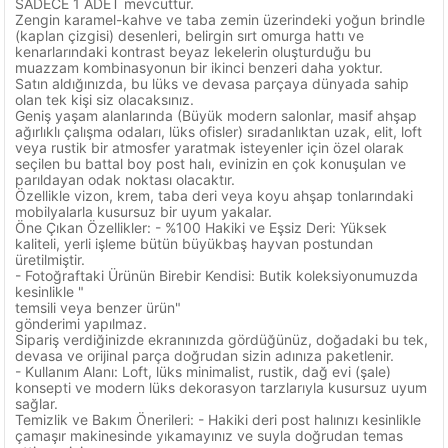
SADECE 1 ADET mevcuttur.
Zengin karamel-kahve ve taba zemin üzerindeki yoğun brindle
(kaplan çizgisi) desenleri, belirgin sırt omurga hattı ve
kenarlarındaki kontrast beyaz lekelerin oluşturduğu bu
muazzam kombinasyonun bir ikinci benzeri daha yoktur.
Satın aldığınızda, bu lüks ve devasa parçaya dünyada sahip
olan tek kişi siz olacaksınız.
Geniş yaşam alanlarında (Büyük modern salonlar, masif ahşap
ağırlıklı çalışma odaları, lüks ofisler) sıradanlıktan uzak, elit, loft
veya rustik bir atmosfer yaratmak isteyenler için özel olarak
seçilen bu battal boy post halı, evinizin en çok konuşulan ve
parıldayan odak noktası olacaktır.
Özellikle vizon, krem, taba deri veya koyu ahşap tonlarındaki
mobilyalarla kusursuz bir uyum yakalar.
Öne Çıkan Özellikler: - %100 Hakiki ve Eşsiz Deri: Yüksek
kaliteli, yerli işleme bütün büyükbaş hayvan postundan
üretilmiştir.
- Fotoğraftaki Ürünün Birebir Kendisi: Butik koleksiyonumuzda
kesinlikle "
temsili veya benzer ürün"
gönderimi yapılmaz.
Sipariş verdiğinizde ekranınızda gördüğünüz, doğadaki bu tek,
devasa ve orijinal parça doğrudan sizin adınıza paketlenir.
- Kullanım Alanı: Loft, lüks minimalist, rustik, dağ evi (şale)
konsepti ve modern lüks dekorasyon tarzlarıyla kusursuz uyum
sağlar.
Temizlik ve Bakım Önerileri: - Hakiki deri post halınızı kesinlikle
çamaşır makinesinde yıkamayınız ve suyla doğrudan temas