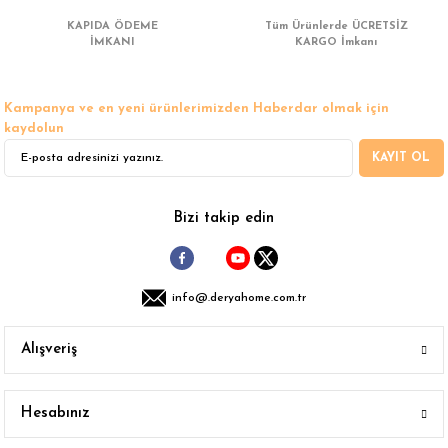
Ürün açıklamasında eksik bilgiler bulunuyor.
KAPIDA ÖDEME
Tüm Ürünlerde ÜCRETSİZ
Ürün bilgilerinde hatalar bulunuyor.
İMKANI
KARGO İmkanı
Ürün fiyatı diğer sitelerden daha pahalı.
Bu ürüne benzer farklı alternatifler olmalı.
Kampanya ve en yeni ürünlerimizden Haberdar olmak için
kaydolun
KAYIT OL
Gönder
Bizi takip edin
info@.deryahome.com.tr
Alışveriş
Hesabınız