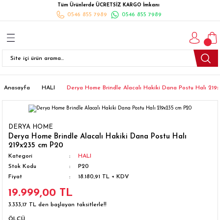
Tüm Ürünlerde ÜCRETSİZ KARGO İmkanı
Geri Dön
Geri Dön
Geri Dön
Geri Dön
Geri Dön
Geri Dön
Geri Dön
0546 855 7989
0546 855 7989
I
İ
K
İLYALARI
Beyaz Eşya
esim Takımları
 Takımları
nlı Halı
ler
Ankastre
eler
 Takımları
Takımları
ısı
Takımı
Ankastre Setler
Anasayfa
HALI
Derya Home Brindle Alacalı Hakiki Dana Postu Halı 219
cagı
m Takımı
ımları
Setleri
Bulaşık Makinesi
DERYA HOME
ünleri
Takimi
ak Takımları
Buzdolabı
Derya Home Brindle Alacalı Hakiki Dana Postu Halı
219x235 cm P20
Kategori
HALI
esim Takımları
Çamaşır Kurutma Makinesi
Stok Kodu
P20
Fiyat
18.180,91 TL + KDV
Takımları
kımı
Çamaşır Makinesi
19.999,00 TL
3.333,17 TL den başlayan taksitlerle!!
rı
Derin Dondurucular
ÖLÇÜ