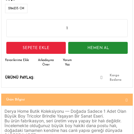
 Çamaşır Asacakları
Fırın
219x235 CM
leri
Mikrodalga Fırın
ımları
Ocak
SEPETE EKLE
HEMEN AL
rı
Puro Dolapları
Arkadaşına
Yorum
Öner
Yaz
ı
Şarap Dolapları
Kargo
ÜRÜNÜ PAYLAŞ:
nlık
Su Sebili
Bedava
leri
Ürün Bilgisi
Derya Home Butik Koleksiyonu — Doğada Sadece 1 Adet Olan
Büyük Boy Tricolor Brindle Yaşayan Bir Sanat Eseri.
Bu ürün fabrikasyon, seri üretim veya yapay bir halı değildir.
İncelemekte olduğunuz büyük boy hakiki dana postu halı,
doğadaki tamamen kendine has canlı yapısı gereği dünyada