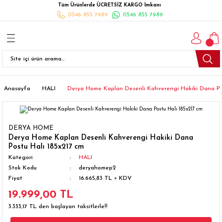
Tüm Ürünlerde ÜCRETSİZ KARGO İmkanı
Geri Dön
Geri Dön
Geri Dön
Geri Dön
Geri Dön
Geri Dön
Geri Dön
0546 855 7989
0546 855 7989
I
İ
K
İLYALARI
Beyaz Eşya
esim Takımları
 Takımları
nlı Halı
ler
Ankastre
eler
 Takımları
Takımları
ısı
Takımı
Ankastre Setler
Anasayfa
HALI
Derya Home Kaplan Desenli Kahverengi Hakiki Dana Pos
cagı
m Takımı
ımları
Setleri
Bulaşık Makinesi
DERYA HOME
ünleri
Takimi
ak Takımları
Buzdolabı
Derya Home Kaplan Desenli Kahverengi Hakiki Dana
Postu Halı 185x217 cm
Kategori
HALI
esim Takımları
Çamaşır Kurutma Makinesi
Stok Kodu
deryahomep2
Fiyat
16.665,83 TL + KDV
Takımları
kımı
Çamaşır Makinesi
19.999,00 TL
3.333,17 TL den başlayan taksitlerle!!
rı
Derin Dondurucular