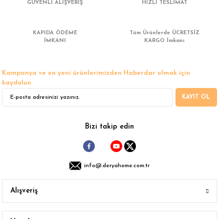
GÜVENLİ ALIŞVERİŞ
HIZLI TESLİMAT
Ürün resmi kalitesiz, bozuk veya görüntülenemiyor.
Ürün açıklamasında eksik bilgiler bulunuyor.
KAPIDA ÖDEME
Tüm Ürünlerde ÜCRETSİZ
Ürün bilgilerinde hatalar bulunuyor.
İMKANI
KARGO İmkanı
Ürün fiyatı diğer sitelerden daha pahalı.
Bu ürüne benzer farklı alternatifler olmalı.
Kampanya ve en yeni ürünlerimizden Haberdar olmak için
kaydolun
KAYIT OL
Gönder
Bizi takip edin
info@.deryahome.com.tr
Alışveriş