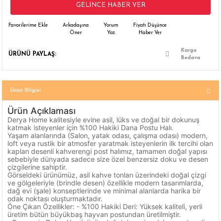
GELINCE HABER VER
 Çamaşır Asacakları
Fırın
Arkadaşına
Yorum
Fiyatı Düşünce
Öner
Yaz
Haber Ver
leri
Mikrodalga Fırın
Kargo
ÜRÜNÜ PAYLAŞ:
Bedava
ımları
Ocak
rı
Puro Dolapları
Ürün Bilgisi
ı
Şarap Dolapları
Ürün Açıklaması
Derya Home kalitesiyle evine asil, lüks ve doğal bir dokunuş
katmak isteyenler için %100 Hakiki Dana Postu Halı.
nlık
Su Sebili
Yaşam alanlarında (Salon, yatak odası, çalışma odası) modern,
loft veya rustik bir atmosfer yaratmak isteyenlerin ilk tercihi olan
kaplan desenli kahverengi post halımız, tamamen doğal yapısı
leri
sebebiyle dünyada sadece size özel benzersiz doku ve desen
çizgilerine sahiptir.
Görseldeki ürünümüz, asil kahve tonları üzerindeki doğal çizgi
ve gölgeleriyle (brindle desen) özellikle modern tasarımlarda,
dağ evi (şale) konseptlerinde ve minimal alanlarda harika bir
odak noktası oluşturmaktadır.
Öne Çıkan Özellikler: - %100 Hakiki Deri: Yüksek kaliteli, yerli
üretim bütün büyükbaş hayvan postundan üretilmiştir.