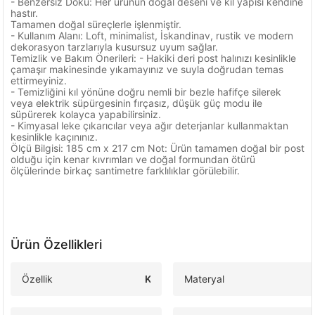
- Benzersiz Doku: Her ürünün doğal deseni ve kıl yapısı kendine
hastır.
Tamamen doğal süreçlerle işlenmiştir.
- Kullanım Alanı: Loft, minimalist, İskandinav, rustik ve modern
dekorasyon tarzlarıyla kusursuz uyum sağlar.
Temizlik ve Bakım Önerileri: - Hakiki deri post halınızı kesinlikle
çamaşır makinesinde yıkamayınız ve suyla doğrudan temas
ettirmeyiniz.
- Temizliğini kıl yönüne doğru nemli bir bezle hafifçe silerek
veya elektrik süpürgesinin fırçasız, düşük güç modu ile
süpürerek kolayca yapabilirsiniz.
- Kimyasal leke çıkarıcılar veya ağır deterjanlar kullanmaktan
kesinlikle kaçınınız.
Ölçü Bilgisi: 185 cm x 217 cm Not: Ürün tamamen doğal bir post
olduğu için kenar kıvrımları ve doğal formundan ötürü
ölçülerinde birkaç santimetre farklılıklar görülebilir.
Ürün Özellikleri
Özellik
K
Materyal
a
e
y
m