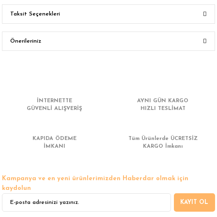
Taksit Seçenekleri
Bu ürüne ilk yorumu siz yapın!
Önerileriniz
Yorum Yaz
Bu ürünün fiyat bilgisi, resim, ürün açıklamalarında ve diğer konularda
yetersiz gördüğünüz noktaları öneri formunu kullanarak tarafımıza
iletebilirsiniz.
Görüş ve önerileriniz için teşekkür ederiz.
İNTERNETTE
AYNI GÜN KARGO
GÜVENLİ ALIŞVERİŞ
HIZLI TESLİMAT
Ürün resmi kalitesiz, bozuk veya görüntülenemiyor.
Ürün açıklamasında eksik bilgiler bulunuyor.
KAPIDA ÖDEME
Tüm Ürünlerde ÜCRETSİZ
Ürün bilgilerinde hatalar bulunuyor.
İMKANI
KARGO İmkanı
Ürün fiyatı diğer sitelerden daha pahalı.
Bu ürüne benzer farklı alternatifler olmalı.
Kampanya ve en yeni ürünlerimizden Haberdar olmak için
kaydolun
KAYIT OL