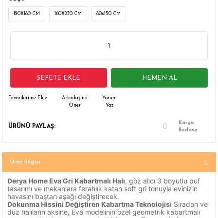
 Çamaşır Asacakları
Fırın
120X180 CM
160X230 CM
80x150 CM
leri
Mikrodalga Fırın
ımları
Ocak
SEPETE EKLE
HEMEN AL
rı
Puro Dolapları
Arkadaşına
Yorum
Öner
Yaz
ı
Şarap Dolapları
Kargo
ÜRÜNÜ PAYLAŞ:
nlık
Su Sebili
Bedava
leri
Ürün Bilgisi
Derya Home Eva Gri Kabartmalı Halı
, göz alıcı 3 boyutlu puf
tasarımı ve mekanlara ferahlık katan soft gri tonuyla evinizin
havasını baştan aşağı değiştirecek.
Dokunma Hissini Değiştiren Kabartma Teknolojisi
Sıradan ve
düz halıların aksine, Eva modelinin özel geometrik kabartmalı