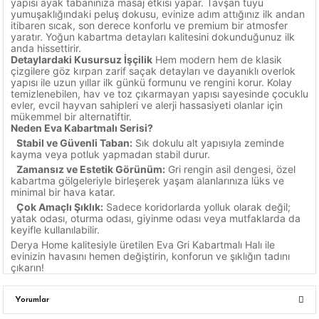
yapısı ayak tabanınıza masaj etkisi yapar. Tavşan tüyü
yumuşaklığındaki peluş dokusu, evinize adım attığınız ilk andan
itibaren sıcak, son derece konforlu ve premium bir atmosfer
yaratır. Yoğun kabartma detayları kalitesini dokunduğunuz ilk
anda hissettirir.
Detaylardaki Kusursuz İşçilik
Hem modern hem de klasik
çizgilere göz kırpan zarif saçak detayları ve dayanıklı overlok
yapısı ile uzun yıllar ilk günkü formunu ve rengini korur. Kolay
temizlenebilen, hav ve toz çıkarmayan yapısı sayesinde çocuklu
evler, evcil hayvan sahipleri ve alerji hassasiyeti olanlar için
mükemmel bir alternatiftir.
Neden Eva Kabartmalı Serisi?
Stabil ve Güvenli Taban:
Sık dokulu alt yapısıyla zeminde
kayma veya potluk yapmadan stabil durur.
Zamansız ve Estetik Görünüm:
Gri rengin asil dengesi, özel
kabartma gölgeleriyle birleşerek yaşam alanlarınıza lüks ve
minimal bir hava katar.
Çok Amaçlı Şıklık:
Sadece koridorlarda yolluk olarak değil;
yatak odası, oturma odası, giyinme odası veya mutfaklarda da
keyifle kullanılabilir.
Derya Home kalitesiyle üretilen Eva Gri Kabartmalı Halı ile
evinizin havasını hemen değiştirin, konforun ve şıklığın tadını
çıkarın!
Yorumlar