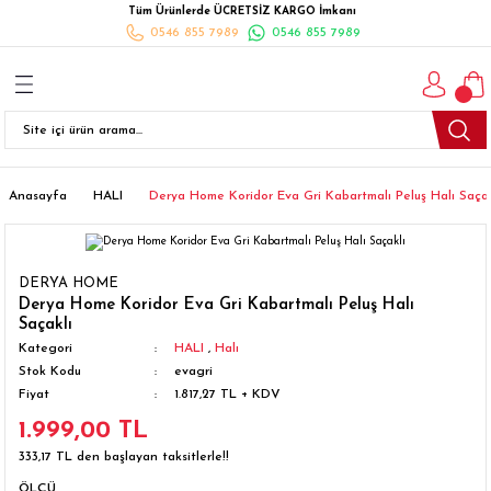
Tüm Ürünlerde ÜCRETSİZ KARGO İmkanı
Geri Dön
Geri Dön
Geri Dön
Geri Dön
Geri Dön
Geri Dön
Geri Dön
0546 855 7989
0546 855 7989
I
İ
K
İLYALARI
Beyaz Eşya
esim Takımları
 Takımları
nlı Halı
ler
Ankastre
eler
 Takımları
Takımları
ısı
Takımı
Ankastre Setler
Anasayfa
HALI
Derya Home Koridor Eva Gri Kabartmalı Peluş Halı Saçak
cagı
m Takımı
ımları
Setleri
Bulaşık Makinesi
DERYA HOME
ünleri
Takimi
ak Takımları
Buzdolabı
Derya Home Koridor Eva Gri Kabartmalı Peluş Halı
Saçaklı
Kategori
HALI
,
Halı
esim Takımları
Çamaşır Kurutma Makinesi
Stok Kodu
evagri
Fiyat
1.817,27 TL + KDV
Takımları
kımı
Çamaşır Makinesi
1.999,00 TL
333,17 TL den başlayan taksitlerle!!
rı
Derin Dondurucular
ÖLÇÜ