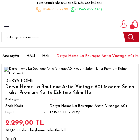
Tüm Ürünlerde ÜCRETSİZ KARGO İmkanı
Geri Dön
Geri Dön
Geri Dön
Geri Dön
Geri Dön
Geri Dön
Geri Dön
0546 855 7989
0546 855 7989
I
İ
K
İLYALARI
Beyaz Eşya
esim Takımları
 Takımları
nlı Halı
ler
Ankastre
eler
 Takımları
Takımları
ısı
Takımı
Ankastre Setler
Anasayfa
HALI
Halı
Derya Home La Boutique Antia Vintage A01 Mode
cagı
m Takımı
ımları
Setleri
Bulaşık Makinesi
DERYA HOME
ünleri
Takimi
ak Takımları
Buzdolabı
Derya Home La Boutique Antia Vintage A01 Modern Salon
Halısı Premium Kalite Eskitme Kilim Halı
Kategori
Halı
esim Takımları
Çamaşır Kurutma Makinesi
Stok Kodu
Derya Home La Boutique Antia Vintage A01
Fiyat
1.915,83 TL + KDV
Takımları
kımı
Çamaşır Makinesi
2.299,00 TL
383,17 TL den başlayan taksitlerle!!
rı
Derin Dondurucular
ÖLÇÜ