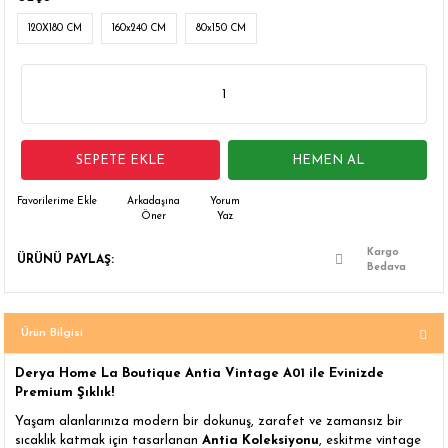
 Çamaşır Asacakları
Fırın
120X180 CM
160x240 CM
80x150 CM
leri
Mikrodalga Fırın
ımları
Ocak
SEPETE EKLE
HEMEN AL
rı
Puro Dolapları
Arkadaşına
Yorum
Öner
Yaz
ı
Şarap Dolapları
Kargo
ÜRÜNÜ PAYLAŞ:
nlık
Su Sebili
Bedava
leri
Ürün Bilgisi
Derya Home La Boutique Antia Vintage A01 ile Evinizde
Premium Şıklık!
Yaşam alanlarınıza modern bir dokunuş, zarafet ve zamansız bir
sıcaklık katmak için tasarlanan
Antia Koleksiyonu
, eskitme vintage