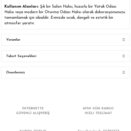
Kullanım Alanları:
Şık bir Salon Halısı, huzurlu bir Yatak Odası
Halısı veya modern bir Oturma Odası Halısı olarak dekorasyonunuzu
tamamlamak için idealdir. Evinizde sıcak, dengeli ve estetik bir
atmosfer yaratır.
Yorumlar
Taksit Seçenekleri
Bu ürüne ilk yorumu siz yapın!
Önerileriniz
Yorum Yaz
Bu ürünün fiyat bilgisi, resim, ürün açıklamalarında ve diğer konularda
yetersiz gördüğünüz noktaları öneri formunu kullanarak tarafımıza
iletebilirsiniz.
Görüş ve önerileriniz için teşekkür ederiz.
İNTERNETTE
AYNI GÜN KARGO
GÜVENLİ ALIŞVERİŞ
HIZLI TESLİMAT
Ürün resmi kalitesiz, bozuk veya görüntülenemiyor.
Ürün açıklamasında eksik bilgiler bulunuyor.