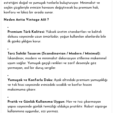
estetiğini doğal ve yumuşak tonlarla buluşturuyor. Minimalist ve
seçkin çizgileriyle evinizin havasını değiştirecek bu premium halı,
konforu ve lüksü bir arada sunar.
Neden Antia Vintage A01 ?
Premium Türk Kalitesi:
Yüksek üretim standartları ve kaliteli
dokusu sayesinde uzun ömürlüdür; yoğun kullanılan alanlarda bile
ilk günkü şıklığını korur.
Tarz Sahibi Tasarım (Scandinavian / Modern / Minimal):
İskandinav, modern ve minimalist dekorasyon stillerine mükemmel
uyum sağlar. Yumuşak geçişli renkleri ve zarif deseniyle göz
yormayan, asil bir duruş sergiler.
Yumuşak ve Konforlu Doku:
Ayak altındaki premium yumuşaklığı
ve tok hissi sayesinde evinizdeki sıcaklık ve konfor hissini
maksimuma çıkarır.
Pratik ve Günlük Kullanıma Uygun:
Hav ve toz çıkarmayan
yapısı sayesinde günlük temizliği oldukça pratiktir. Robot süpürge
kullanımına uygundur, sizi yormaz.