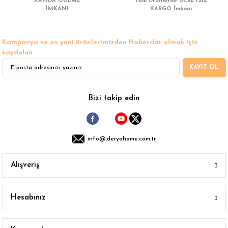
KAPIDA ÖDEME
Tüm Ürünlerde ÜCRETSİZ
Ürün bilgilerinde hatalar bulunuyor.
İMKANI
KARGO İmkanı
Ürün fiyatı diğer sitelerden daha pahalı.
Bu ürüne benzer farklı alternatifler olmalı.
Kampanya ve en yeni ürünlerimizden Haberdar olmak için
kaydolun
KAYIT OL
Gönder
Bizi takip edin
info@.deryahome.com.tr
Alışveriş
Hesabınız