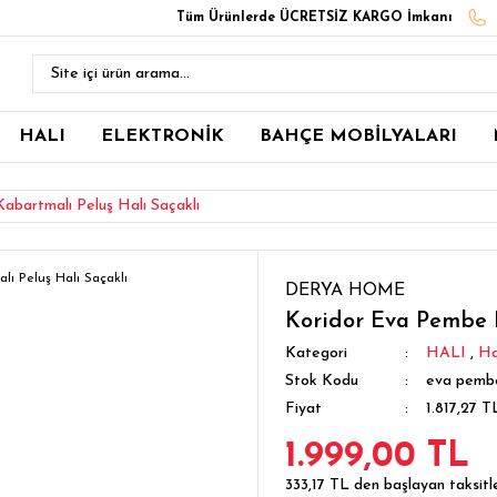
Tüm Ürünlerde ÜCRETSİZ KARGO İmkanı
HALI
ELEKTRONİK
BAHÇE MOBİLYALARI
abartmalı Peluş Halı Saçaklı
DERYA HOME
Koridor Eva Pembe K
Kategori
HALI
,
Ha
Stok Kodu
eva pemb
Fiyat
1.817,27 
1.999,00 TL
333,17 TL den başlayan taksitle