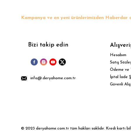
Bu ürüne benzer farklı alternatifler olmalı.
Kampanya ve en yeni ürünlerimizden Haberdar o
Bizi takip edin
Alışveri
Hesabım
Satış Sözle
Ödeme ve 
İptal İade Ş
info@.deryahome.com.tr
Güvenli Alış
© 2023 deryahome.com.tr tüm hakları saklıdır. Kredi kartı bilgi