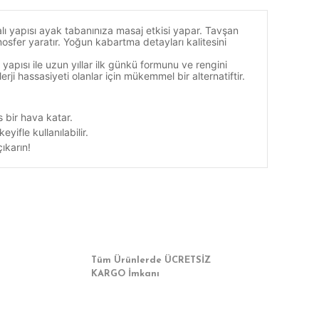
lı yapısı ayak tabanınıza masaj etkisi yapar. Tavşan
osfer yaratır. Yoğun kabartma detayları kalitesini
pısı ile uzun yıllar ilk günkü formunu ve rengini
ji hassasiyeti olanlar için mükemmel bir alternatiftir.
 bir hava katar.
ifle kullanılabilir.
ıkarın!
a iletebilirsiniz.
Tüm Ürünlerde ÜCRETSİZ
KARGO İmkanı