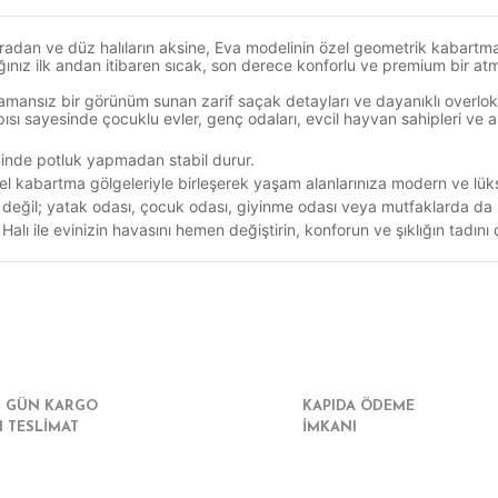
ıradan ve düz halıların aksine, Eva modelinin özel geometrik kabartma
ınız ilk andan itibaren sıcak, son derece konforlu ve premium bir atm
nsız bir görünüm sunan zarif saçak detayları ve dayanıklı overlok ya
ı sayesinde çocuklu evler, genç odaları, evcil hayvan sahipleri ve aler
minde potluk yapmadan stabil durur.
el kabartma gölgeleriyle birleşerek yaşam alanlarınıza modern ve lüks
değil; yatak odası, çocuk odası, giyinme odası veya mutfaklarda da key
ı ile evinizin havasını hemen değiştirin, konforun ve şıklığın tadını ç
r konularda yetersiz gördüğünüz noktaları öneri formunu kullanarak tarafımız
Bu ürüne ilk yorumu siz yapın!
Yorum Yaz
I GÜN KARGO
KAPIDA ÖDEME
I TESLİMAT
İMKANI