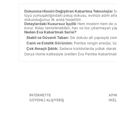
Dokunma Hissini Değiştiren Kabartma Teknolojisi
S
tüyü yumuşaklığındaki peluş dokusu, evinize adım attığ
dokunduğunuz ilk anda hissettirir.
Detaylardaki Kusursuz İşçilik
Hem modern hem de zama
korur. Kolay temizlenebilen, hav ve toz çıkarmayan yapıs
Neden Eva Kabartmalı Serisi?
Stabil ve Güvenli Taban:
Sık dokulu alt yapısıyla ze
Canlı ve Estetik Görünüm:
Pembe rengin enerjisi, öz
Çok Amaçlı Şıklık:
Sadece koridorlarda yolluk olarak 
Derya Home kalitesiyle üretilen Eva Pembe Kabartmalı Hal
Bu ürünün fiyat bilgisi, resim, ürün açıklamalarında ve diğe
Görüş ve önerileriniz için teşekkür ederiz.
Ürün resmi kalitesiz, bozuk veya görüntülenemiyor.
Ürün açıklamasında eksik bilgiler bulunuyor.
İNTERNETTE
AYN
GÜVENLİ ALIŞVERİŞ
HIZL
Ürün bilgilerinde hatalar bulunuyor.
Ürün fiyatı diğer sitelerden daha pahalı.