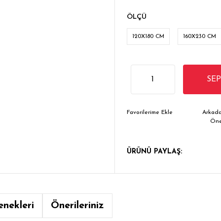
ÖLÇÜ
120X180 CM
160X230 CM
SE
Arkada
Ön
ÜRÜNÜ PAYLAŞ:
enekleri
Önerileriniz