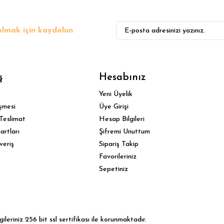
lmak için kaydolun
Gönder
ş
Hesabınız
Yeni Üyelik
şmesi
Üye Girişi
Teslimat
Hesap Bilgileri
artları
Şifremi Unuttum
veriş
Sipariş Takip
Favorileriniz
Sepetiniz
leriniz 256 bit ssl sertifikası ile korunmaktadır.