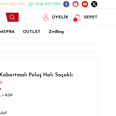
0546 855 7989
0546 855 7989
ÜYELİK
SEPET
MEPRA
OUTLET
Zwilling
abartmalı Peluş Halı Saçaklı
lı
e
TL + KDV
rle!!