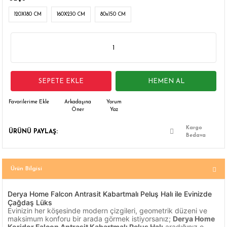
 Çamaşır Asacakları
Fırın
120X180 CM
160X230 CM
80x150 CM
leri
Mikrodalga Fırın
ımları
Ocak
SEPETE EKLE
HEMEN AL
rı
Puro Dolapları
Arkadaşına
Yorum
Öner
Yaz
ı
Şarap Dolapları
Kargo
ÜRÜNÜ PAYLAŞ:
nlık
Su Sebili
Bedava
leri
Ürün Bilgisi
Derya Home Falcon Antrasit Kabartmalı Peluş Halı ile Evinizde
Çağdaş Lüks
Evinizin her köşesinde modern çizgileri, geometrik düzeni ve
maksimum konforu bir arada görmek istiyorsanız;
Derya Home
Koridor Falcon Antrasit Kabartmalı Peluş Halı
aradığınız o