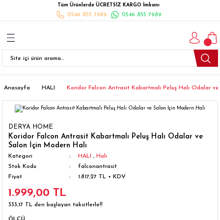
Tüm Ürünlerde ÜCRETSİZ KARGO İmkanı
Geri Dön
Geri Dön
Geri Dön
Geri Dön
Geri Dön
Geri Dön
Geri Dön
0546 855 7989
0546 855 7989
I
İ
K
İLYALARI
Beyaz Eşya
esim Takımları
 Takımları
nlı Halı
ler
Ankastre
eler
 Takımları
Takımları
ısı
Takımı
Ankastre Setler
Anasayfa
HALI
Koridor Falcon Antrasit Kabartmalı Peluş Halı Odalar ve
cagı
m Takımı
ımları
Setleri
Bulaşık Makinesi
DERYA HOME
ünleri
Takimi
ak Takımları
Buzdolabı
Koridor Falcon Antrasit Kabartmalı Peluş Halı Odalar ve
Salon İçin Modern Halı
Kategori
HALI
,
Halı
esim Takımları
Çamaşır Kurutma Makinesi
Stok Kodu
falconantrasit
Fiyat
1.817,27 TL + KDV
Takımları
kımı
Çamaşır Makinesi
1.999,00 TL
333,17 TL den başlayan taksitlerle!!
rı
Derin Dondurucular
ÖLÇÜ