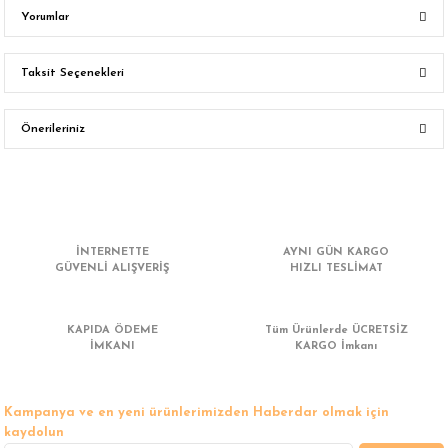
Yorumlar
Taksit Seçenekleri
Bu ürüne ilk yorumu siz yapın!
Önerileriniz
Yorum Yaz
Bu ürünün fiyat bilgisi, resim, ürün açıklamalarında ve diğer konularda
yetersiz gördüğünüz noktaları öneri formunu kullanarak tarafımıza
iletebilirsiniz.
Görüş ve önerileriniz için teşekkür ederiz.
İNTERNETTE
AYNI GÜN KARGO
GÜVENLİ ALIŞVERİŞ
HIZLI TESLİMAT
Ürün resmi kalitesiz, bozuk veya görüntülenemiyor.
Ürün açıklamasında eksik bilgiler bulunuyor.
KAPIDA ÖDEME
Tüm Ürünlerde ÜCRETSİZ
Ürün bilgilerinde hatalar bulunuyor.
İMKANI
KARGO İmkanı
Ürün fiyatı diğer sitelerden daha pahalı.
Bu ürüne benzer farklı alternatifler olmalı.
Kampanya ve en yeni ürünlerimizden Haberdar olmak için
kaydolun