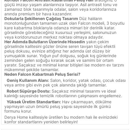
güçlü imzayı yaşam alanlarınıza taşıyor. Asil antrasit tonu ve
zamansız blok tasarımıyla odalar, salon veya koridorlarınıza
anında premium bir hava kazandırır.
Dokularla Şekillenen Çağdaş Tasarım
Düz halıların
monotonluğundan tamamen uzak olan Falcon modeli, 3 boyutlu
kare kabartma bloklarıyla odanıza mimari bir derinlik katar.
görselinde görebileceğiniz kusursuz yerleşimi, salonunuzun
veya koridorunuzun merkez noktası olmaya adaydır.
Her Adımda Bulutların Üzerinde Hissedin
yakın çekim
görselinde kalitesini gözler önüne seren tavşan tüyü efektli
peluş dokusu, evinize attığınız her adımda üst düzey bir
yumuşaklık sunar. Yoğun puf dolgusu, soğuk kış günlerinde
zeminden gelen soğuğu kırarak sıcak ve samimi bir ortam
yaratır. Saçaksız ve minimal kenar bitişleri ise modern ev tarzını
mükemmel şekilde tamamlar.
Neden Falcon Kabartmalı Peluş Serisi?
Geniş Kullanım Alanı:
Salon, koridor, yatak odası, çocuk odası
veya antre gibi evin pek çok alanında şıklığı tamamlar.
Robot Süpürge Dostu:
Saçaksız minimal tasarımı ve ideal
kalınlığı sayesinde temizlik robotlarının çalışmasını engellemez.
Yüksek Üretim Standartları:
Hav çıkarmayan, dökülme
yapmayan uzun ömürlü peluş yapısı sayesinde ilk günkü
formunu korur.
Derya Home kalitesiyle üretilen bu modern halı ile evinizdeki
konfor standartlarını yeniden belirleyin!