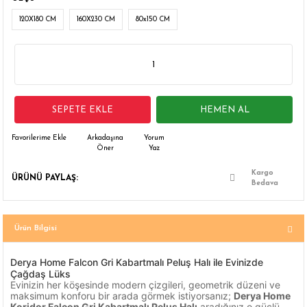
 Çamaşır Asacakları
Fırın
120X180 CM
160X230 CM
80x150 CM
leri
Mikrodalga Fırın
ımları
Ocak
SEPETE EKLE
HEMEN AL
rı
Puro Dolapları
Arkadaşına
Yorum
Öner
Yaz
ı
Şarap Dolapları
Kargo
ÜRÜNÜ PAYLAŞ:
nlık
Su Sebili
Bedava
leri
Ürün Bilgisi
Derya Home Falcon Gri Kabartmalı Peluş Halı ile Evinizde
Çağdaş Lüks
Evinizin her köşesinde modern çizgileri, geometrik düzeni ve
maksimum konforu bir arada görmek istiyorsanız;
Derya Home
Koridor Falcon Gri Kabartmalı Peluş Halı
aradığınız o güçlü