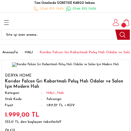
Tüm Ürünlerde ÜCRETSİZ KARGO İmkanı
Geri Dön
Geri Dön
Geri Dön
Geri Dön
Geri Dön
Geri Dön
Geri Dön
0546 855 7989
0546 855 7989
I
İ
K
İLYALARI
Beyaz Eşya
esim Takımları
 Takımları
nlı Halı
ler
Ankastre
eler
 Takımları
Takımları
ısı
Takımı
Ankastre Setler
Anasayfa
HALI
Koridor Falcon Gri Kabartmalı Peluş Halı Odalar ve Salo
cagı
m Takımı
ımları
Setleri
Bulaşık Makinesi
DERYA HOME
ünleri
Takimi
ak Takımları
Buzdolabı
Koridor Falcon Gri Kabartmalı Peluş Halı Odalar ve Salon
İçin Modern Halı
Kategori
HALI
,
Halı
esim Takımları
Çamaşır Kurutma Makinesi
Stok Kodu
falcongri
Fiyat
1.817,27 TL + KDV
Takımları
kımı
Çamaşır Makinesi
1.999,00 TL
333,17 TL den başlayan taksitlerle!!
rı
Derin Dondurucular
ÖLÇÜ