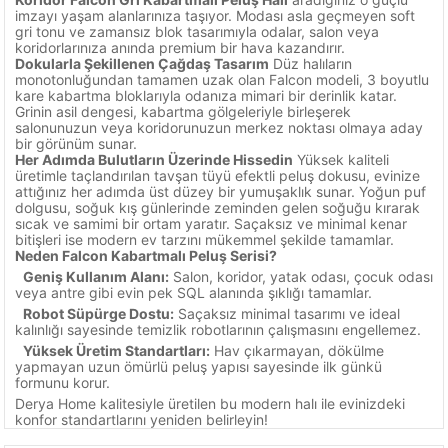
imzayı yaşam alanlarınıza taşıyor. Modası asla geçmeyen soft
gri tonu ve zamansız blok tasarımıyla odalar, salon veya
koridorlarınıza anında premium bir hava kazandırır.
Dokularla Şekillenen Çağdaş Tasarım
Düz halıların
monotonluğundan tamamen uzak olan Falcon modeli, 3 boyutlu
kare kabartma bloklarıyla odanıza mimari bir derinlik katar.
Grinin asil dengesi, kabartma gölgeleriyle birleşerek
salonunuzun veya koridorunuzun merkez noktası olmaya aday
bir görünüm sunar.
Her Adımda Bulutların Üzerinde Hissedin
Yüksek kaliteli
üretimle taçlandırılan tavşan tüyü efektli peluş dokusu, evinize
attığınız her adımda üst düzey bir yumuşaklık sunar. Yoğun puf
dolgusu, soğuk kış günlerinde zeminden gelen soğuğu kırarak
sıcak ve samimi bir ortam yaratır. Saçaksız ve minimal kenar
bitişleri ise modern ev tarzını mükemmel şekilde tamamlar.
Neden Falcon Kabartmalı Peluş Serisi?
Geniş Kullanım Alanı:
Salon, koridor, yatak odası, çocuk odası
veya antre gibi evin pek SQL alanında şıklığı tamamlar.
Robot Süpürge Dostu:
Saçaksız minimal tasarımı ve ideal
kalınlığı sayesinde temizlik robotlarının çalışmasını engellemez.
Yüksek Üretim Standartları:
Hav çıkarmayan, dökülme
yapmayan uzun ömürlü peluş yapısı sayesinde ilk günkü
formunu korur.
Derya Home kalitesiyle üretilen bu modern halı ile evinizdeki
konfor standartlarını yeniden belirleyin!