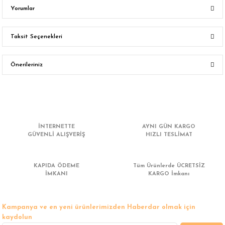
Yorumlar
Taksit Seçenekleri
Bu ürüne ilk yorumu siz yapın!
Önerileriniz
Yorum Yaz
Bu ürünün fiyat bilgisi, resim, ürün açıklamalarında ve diğer konularda
yetersiz gördüğünüz noktaları öneri formunu kullanarak tarafımıza
iletebilirsiniz.
Görüş ve önerileriniz için teşekkür ederiz.
İNTERNETTE
AYNI GÜN KARGO
GÜVENLİ ALIŞVERİŞ
HIZLI TESLİMAT
Ürün resmi kalitesiz, bozuk veya görüntülenemiyor.
Ürün açıklamasında eksik bilgiler bulunuyor.
KAPIDA ÖDEME
Tüm Ürünlerde ÜCRETSİZ
Ürün bilgilerinde hatalar bulunuyor.
İMKANI
KARGO İmkanı
Ürün fiyatı diğer sitelerden daha pahalı.
Bu ürüne benzer farklı alternatifler olmalı.
Kampanya ve en yeni ürünlerimizden Haberdar olmak için
kaydolun