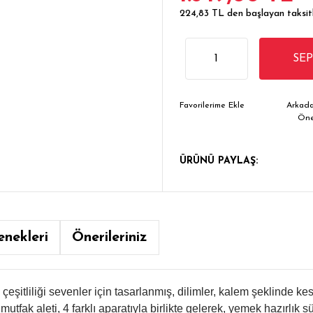
224,83 TL den başlayan taksitl
SE
Arkada
Ön
ÜRÜNÜ PAYLAŞ:
enekleri
Önerileriniz
şitliliği sevenler için tasarlanmış, dilimler, kalem şeklinde kes
tfak aleti, 4 farklı aparatıyla birlikte gelerek, yemek hazırlık sür