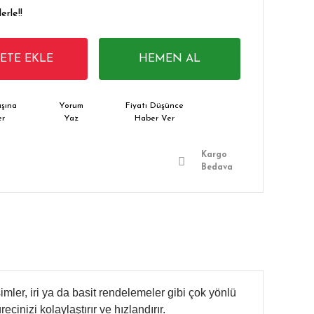
erle!!
PETE EKLE
HEMEN AL
şına
Yorum
Fiyatı Düşünce
er
Yaz
Haber Ver
Kargo
Bedava
imler, iri ya da basit rendelemeler gibi çok yönlü
ecinizi kolaylaştırır ve hızlandırır.