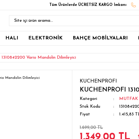
Tüm Ürünlerde ÜCRETSİZ KARGO İmkanı
HALI
ELEKTRONİK
BAHÇE MOBİLYALARI
10842200 Vario Mandolin Dilimleyici
KUCHENPROFI
KUCHENPROFI 13108
Kategori
MUTFAK
Stok Kodu
13108422
Fiyat
1.415,83 
1.699,00 TL
1.349,00 TL