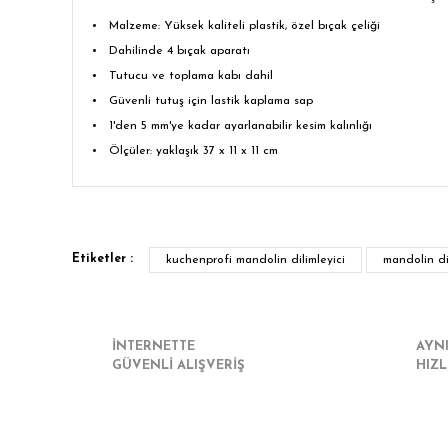
Malzeme: Yüksek kaliteli plastik, özel bıçak çeliği
Dahilinde 4 bıçak aparatı
Tutucu ve toplama kabı dahil
Güvenli tutuş için lastik kaplama sap
1'den 5 mm'ye kadar ayarlanabilir kesim kalınlığı
Ölçüler: yaklaşık 37 x 11 x 11 cm
Bu ürünün fiyat bilgisi, resim, ürün açıklamalarında ve diğe
Görüş ve önerileriniz için teşekkür ederiz.
Etiketler :
kuchenprofi mandolin dilimleyici
mandolin di
Ürün resmi kalitesiz, bozuk veya görüntülenemiyor.
Ürün açıklamasında eksik bilgiler bulunuyor.
Ürün bilgilerinde hatalar bulunuyor.
İNTERNETTE
AYN
GÜVENLİ ALIŞVERİŞ
HIZL
Ürün fiyatı diğer sitelerden daha pahalı.
Bu ürüne benzer farklı alternatifler olmalı.