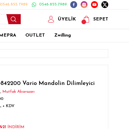
0546 855 7989
0546 855 7989
ÜYELİK
SEPET
MEPRA
OUTLET
Zwilling
42200 Vario Mandolin Dilimleyici
,
Mutfak Aksesuarı
00
TL + KDV
%21
İNDİRİM