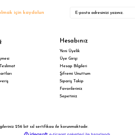
lmak için kaydolun
Gönder
ş
Hesabınız
Yeni Üyelik
şmesi
Üye Girişi
Teslimat
Hesap Bilgileri
artları
Şifremi Unuttum
veriş
Sipariş Takip
Favorileriniz
Sepetiniz
leriniz 256 bit ssl sertifikası ile korunmaktadır.
ile
ideasoft
e-