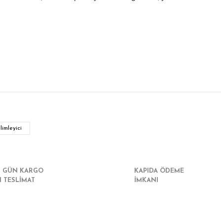
r konularda yetersiz gördüğünüz noktaları öneri formunu kullanarak tarafımız
Bu ürüne ilk yorumu siz yapın!
limleyici
Yorum Yaz
I GÜN KARGO
KAPIDA ÖDEME
I TESLİMAT
İMKANI