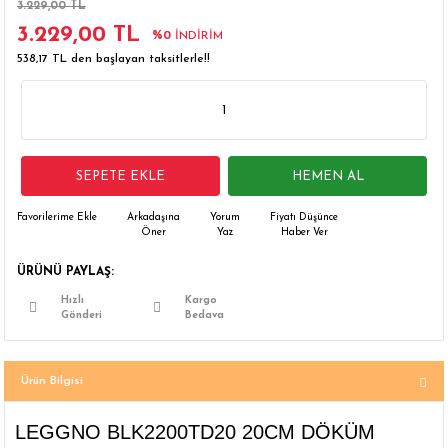
3.229,00 TL
 Çamaşır Asacakları
Fırın
3.229,00 TL
%0
İNDİRİM
538,17 TL den başlayan taksitlerle!!
leri
Mikrodalga Fırın
ımları
Ocak
rı
Puro Dolapları
SEPETE EKLE
HEMEN AL
Arkadaşına
Yorum
Fiyatı Düşünce
ı
Şarap Dolapları
Öner
Yaz
Haber Ver
nlık
Su Sebili
ÜRÜNÜ PAYLAŞ:
Hızlı
Kargo
Gönderi
Bedava
leri
Ürün Bilgisi
LEGGNO BLK2200TD20 20CM DÖKÜM