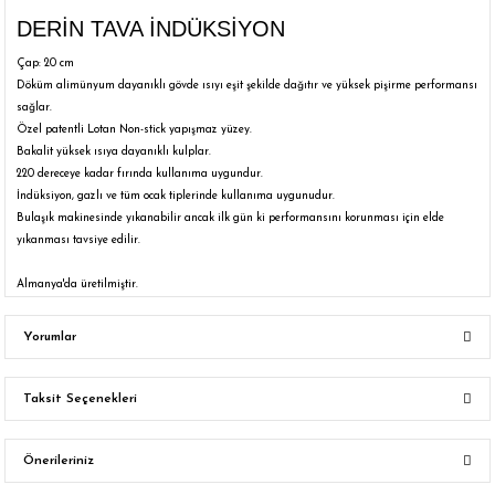
DERİN TAVA İNDÜKSİYON
Çap: 20 cm
Döküm alimünyum dayanıklı gövde ısıyı eşit şekilde dağıtır ve yüksek pişirme performansı
sağlar.
Özel patentli Lotan Non-stick yapışmaz yüzey.
Bakalit yüksek ısıya dayanıklı kulplar.
220 dereceye kadar fırında kullanıma uygundur.
İndüksiyon, gazlı ve tüm ocak tiplerinde kullanıma uygunudur.
Bulaşık makinesinde yıkanabilir ancak ilk gün ki performansını korunması için elde
yıkanması tavsiye edilir.
Almanya'da üretilmiştir.
Yorumlar
Taksit Seçenekleri
Bu ürüne ilk yorumu siz yapın!
Önerileriniz
Yorum Yaz