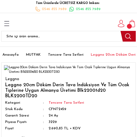
Tüm Ürünlerde ÜCRETSİZ KARGO İmkanı
Geri Dön
Geri Dön
Geri Dön
Geri Dön
Geri Dön
Geri Dön
Geri Dön
0546 855 7989
0546 855 7989
I
İ
K
İLYALARI
Beyaz Eşya
esim Takımları
 Takımları
nlı Halı
ler
Ankastre
eler
 Takımları
Takımları
ısı
Takımı
Ankastre Setler
Anasayfa
MUTFAK
Tencere Tava Setleri
Leggno 20cm Döküm Derin
cagı
m Takımı
ımları
Setleri
Bulaşık Makinesi
Leggno
ünleri
Takimi
ak Takımları
Buzdolabı
Leggno 20cm Döküm Derin Tava Indüksiyon Ve Tüm Ocak
Tiplerine Uygun Almanya Üretimi Blk2200td20
BLK2200TD20
esim Takımları
Çamaşır Kurutma Makinesi
Kategori
Tencere Tava Setleri
Stok Kodu
CFNT2459
Takımları
kımı
Çamaşır Makinesi
Garanti Süresi
24 Ay
Piyasa Fiyatı
3229
Fiyat
2.690,83 TL + KDV
rı
Derin Dondurucular