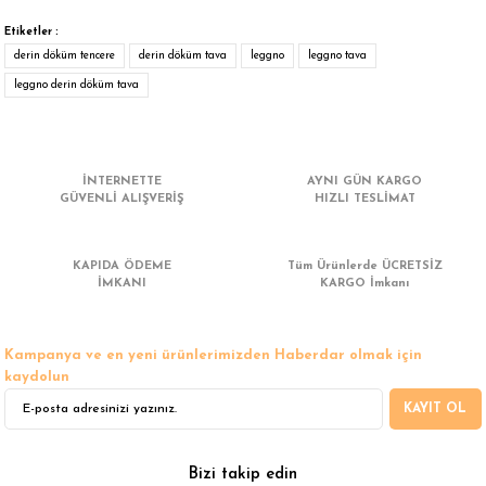
Bu ürünün fiyat bilgisi, resim, ürün açıklamalarında ve diğer konularda
yetersiz gördüğünüz noktaları öneri formunu kullanarak tarafımıza
Etiketler :
iletebilirsiniz.
derin döküm tencere
derin döküm tava
leggno
leggno tava
Görüş ve önerileriniz için teşekkür ederiz.
leggno derin döküm tava
Ürün resmi kalitesiz, bozuk veya görüntülenemiyor.
Ürün açıklamasında eksik bilgiler bulunuyor.
İNTERNETTE
AYNI GÜN KARGO
Ürün bilgilerinde hatalar bulunuyor.
GÜVENLİ ALIŞVERİŞ
HIZLI TESLİMAT
Ürün fiyatı diğer sitelerden daha pahalı.
Bu ürüne benzer farklı alternatifler olmalı.
KAPIDA ÖDEME
Tüm Ürünlerde ÜCRETSİZ
İMKANI
KARGO İmkanı
Kampanya ve en yeni ürünlerimizden Haberdar olmak için
kaydolun
Gönder
KAYIT OL
Bizi takip edin