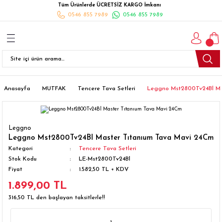
Tüm Ürünlerde ÜCRETSİZ KARGO İmkanı
Geri Dön
Geri Dön
Geri Dön
Geri Dön
Geri Dön
Geri Dön
Geri Dön
0546 855 7989
0546 855 7989
I
İ
K
İLYALARI
Beyaz Eşya
esim Takımları
 Takımları
nlı Halı
ler
Ankastre
eler
 Takımları
Takımları
ısı
Takımı
Ankastre Setler
Anasayfa
MUTFAK
Tencere Tava Setleri
Leggno Mst2800Tv24Bl Ma
cagı
m Takımı
ımları
Setleri
Bulaşık Makinesi
Leggno
ünleri
Takimi
ak Takımları
Buzdolabı
Leggno Mst2800Tv24Bl Master Tıtanıum Tava Mavi 24Cm
Kategori
Tencere Tava Setleri
Stok Kodu
LE-Mst2800Tv24Bl
esim Takımları
Çamaşır Kurutma Makinesi
Fiyat
1.582,50 TL + KDV
1.899,00 TL
Takımları
kımı
Çamaşır Makinesi
316,50 TL den başlayan taksitlerle!!
rı
Derin Dondurucular