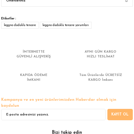
Önerileriniz
Yorum Yaz
Bu ürünün fiyat bilgisi, resim, ürün açıklamalarında ve diğer konularda
yetersiz gördüğünüz noktaları öneri formunu kullanarak tarafımıza
Etiketler :
iletebilirsiniz.
leggno düdüklü tencere
leggno düdüklü tencere yorumları
Görüş ve önerileriniz için teşekkür ederiz.
Ürün resmi kalitesiz, bozuk veya görüntülenemiyor.
İNTERNETTE
AYNI GÜN KARGO
Ürün açıklamasında eksik bilgiler bulunuyor.
GÜVENLİ ALIŞVERİŞ
HIZLI TESLİMAT
Ürün bilgilerinde hatalar bulunuyor.
Ürün fiyatı diğer sitelerden daha pahalı.
KAPIDA ÖDEME
Tüm Ürünlerde ÜCRETSİZ
Bu ürüne benzer farklı alternatifler olmalı.
İMKANI
KARGO İmkanı
Kampanya ve en yeni ürünlerimizden Haberdar olmak için
kaydolun
KAYIT OL
Gönder
Bizi takip edin