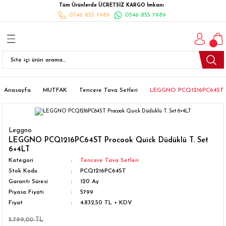
Tüm Ürünlerde ÜCRETSİZ KARGO İmkanı
Geri Dön
Geri Dön
Geri Dön
Geri Dön
Geri Dön
Geri Dön
Geri Dön
0546 855 7989
0546 855 7989
I
İ
K
İLYALARI
Beyaz Eşya
esim Takımları
 Takımları
nlı Halı
ler
Ankastre
eler
 Takımları
Takımları
ısı
Takımı
Ankastre Setler
Anasayfa
MUTFAK
Tencere Tava Setleri
LEGGNO PCQ1216PC64ST Pr
cagı
m Takımı
ımları
Setleri
Bulaşık Makinesi
Leggno
ünleri
Takimi
ak Takımları
Buzdolabı
LEGGNO PCQ1216PC64ST Procook Quick Düdüklü T. Set
6+4LT
Kategori
Tencere Tava Setleri
esim Takımları
Çamaşır Kurutma Makinesi
Stok Kodu
PCQ1216PC64ST
Garanti Süresi
120 Ay
Takımları
kımı
Çamaşır Makinesi
Piyasa Fiyatı
5799
Fiyat
4.832,50 TL + KDV
rı
Derin Dondurucular
5.799,00 TL