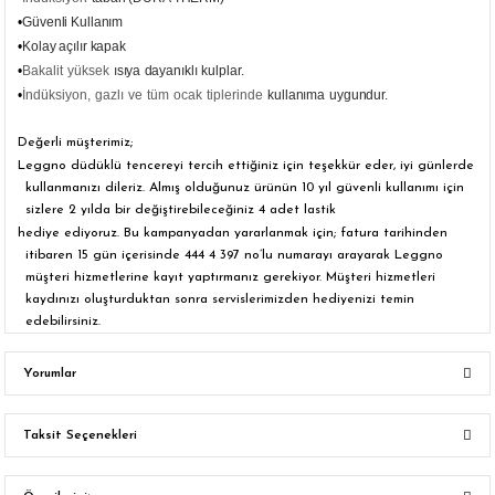
•
Güvenli Kullanım
•
Kolay açılır kapak
•
Bakalit
yüksek
ısıya
dayanıklı
kulplar.
•
İndüksiyon
,
gazlı
ve
tüm
ocak
tiplerinde
kullanıma
uygundur
.
Değerli müşterimiz;
Leggno düdüklü tencereyi tercih ettiğiniz için teşekkür eder, iyi günlerde
kullanmanızı dileriz. Almış olduğunuz ürünün 10 yıl güvenli kullanımı için
sizlere 2 yılda bir değiştirebileceğiniz 4 adet lastik
hediye ediyoruz. Bu kampanyadan yararlanmak için; fatura tarihinden
itibaren 15 gün içerisinde 444 4 397 no’lu numarayı arayarak Leggno
müşteri hizmetlerine kayıt yaptırmanız gerekiyor. Müşteri hizmetleri
kaydınızı oluşturduktan sonra servislerimizden hediyenizi temin
edebilirsiniz.
Yorumlar
Taksit Seçenekleri
Bu ürüne ilk yorumu siz yapın!