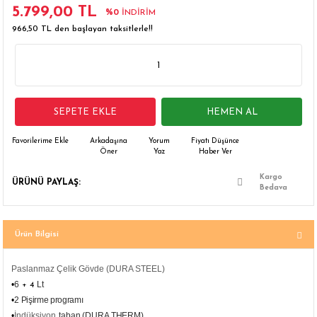
5.799,00 TL
%0
İNDİRİM
 Çamaşır Asacakları
Fırın
966,50 TL den başlayan taksitlerle!!
leri
Mikrodalga Fırın
ımları
Ocak
SEPETE EKLE
HEMEN AL
rı
Puro Dolapları
Arkadaşına
Yorum
Fiyatı Düşünce
Öner
Yaz
Haber Ver
ı
Şarap Dolapları
Kargo
ÜRÜNÜ PAYLAŞ:
Bedava
nlık
Su Sebili
leri
Ürün Bilgisi
Paslanmaz Çelik Gövde (DURA STEEL)
•
6
Lt
+ 4
•
2 Pişirme programı
•
İndüksiyon
taban
(DURA THERM)