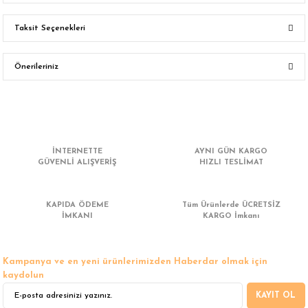
Taksit Seçenekleri
Bu ürüne ilk yorumu siz yapın!
Önerileriniz
Yorum Yaz
Bu ürünün fiyat bilgisi, resim, ürün açıklamalarında ve diğer konularda
yetersiz gördüğünüz noktaları öneri formunu kullanarak tarafımıza
iletebilirsiniz.
Görüş ve önerileriniz için teşekkür ederiz.
İNTERNETTE
AYNI GÜN KARGO
GÜVENLİ ALIŞVERİŞ
HIZLI TESLİMAT
Ürün resmi kalitesiz, bozuk veya görüntülenemiyor.
Ürün açıklamasında eksik bilgiler bulunuyor.
KAPIDA ÖDEME
Tüm Ürünlerde ÜCRETSİZ
Ürün bilgilerinde hatalar bulunuyor.
İMKANI
KARGO İmkanı
Ürün fiyatı diğer sitelerden daha pahalı.
Bu ürüne benzer farklı alternatifler olmalı.
Kampanya ve en yeni ürünlerimizden Haberdar olmak için
kaydolun
KAYIT OL