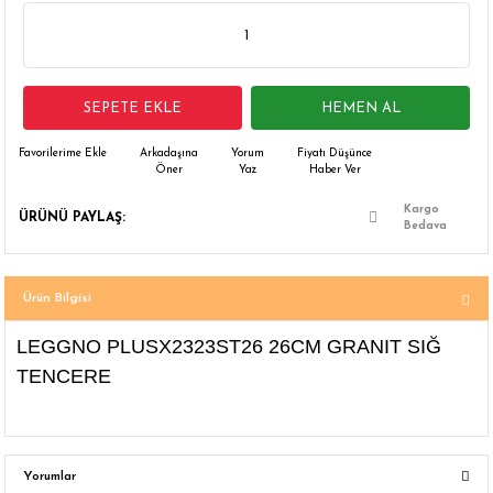
 Çamaşır Asacakları
Fırın
leri
Mikrodalga Fırın
SEPETE EKLE
HEMEN AL
ımları
Ocak
Arkadaşına
Yorum
Fiyatı Düşünce
Öner
Yaz
Haber Ver
rı
Puro Dolapları
Kargo
ÜRÜNÜ PAYLAŞ:
Bedava
ı
Şarap Dolapları
nlık
Su Sebili
Ürün Bilgisi
LEGGNO PLUSX2323ST26 26CM GRANIT SIĞ
leri
TENCERE
Yorumlar