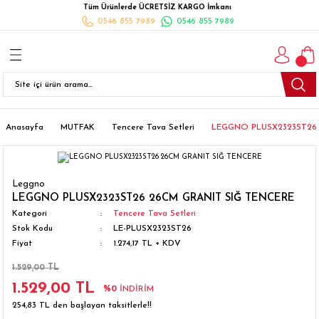
Tüm Ürünlerde ÜCRETSİZ KARGO İmkanı
Geri Dön
Geri Dön
Geri Dön
Geri Dön
Geri Dön
Geri Dön
Geri Dön
0546 855 7989
0546 855 7989
I
İ
K
İLYALARI
Beyaz Eşya
esim Takımları
 Takımları
nlı Halı
ler
Ankastre
eler
 Takımları
Takımları
ısı
Takımı
Ankastre Setler
Anasayfa
MUTFAK
Tencere Tava Setleri
LEGGNO PLUSX2323ST26 
cagı
m Takımı
ımları
Setleri
Bulaşık Makinesi
Leggno
ünleri
Takimi
ak Takımları
Buzdolabı
LEGGNO PLUSX2323ST26 26CM GRANIT SIĞ TENCERE
Kategori
Tencere Tava Setleri
Stok Kodu
LE-PLUSX2323ST26
esim Takımları
Çamaşır Kurutma Makinesi
Fiyat
1.274,17 TL + KDV
Takımları
kımı
Çamaşır Makinesi
1.529,00 TL
1.529,00 TL
%0
İNDİRİM
rı
Derin Dondurucular
254,83 TL den başlayan taksitlerle!!