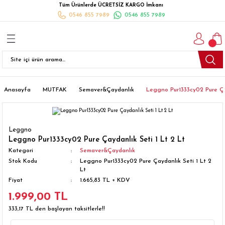
Tüm Ürünlerde ÜCRETSİZ KARGO İmkanı
Geri Dön
Geri Dön
Geri Dön
Geri Dön
Geri Dön
Geri Dön
Geri Dön
0546 855 7989
0546 855 7989
I
İ
K
İLYALARI
Beyaz Eşya
esim Takımları
 Takımları
nlı Halı
ler
Ankastre
eler
 Takımları
Takımları
ısı
Takımı
Ankastre Setler
Anasayfa
MUTFAK
Semaver&Çaydanlık
Leggno Pur1333cy02 Pure Çay
cagı
m Takımı
ımları
Setleri
Bulaşık Makinesi
Leggno
ünleri
Takimi
ak Takımları
Buzdolabı
Leggno Pur1333cy02 Pure Çaydanlık Seti 1 Lt 2 Lt
Kategori
Semaver&Çaydanlık
Stok Kodu
Leggno Pur1333cy02 Pure Çaydanlık Seti 1 Lt 2
esim Takımları
Çamaşır Kurutma Makinesi
Lt
Fiyat
1.665,83 TL + KDV
Takımları
kımı
Çamaşır Makinesi
1.999,00 TL
333,17 TL den başlayan taksitlerle!!
rı
Derin Dondurucular