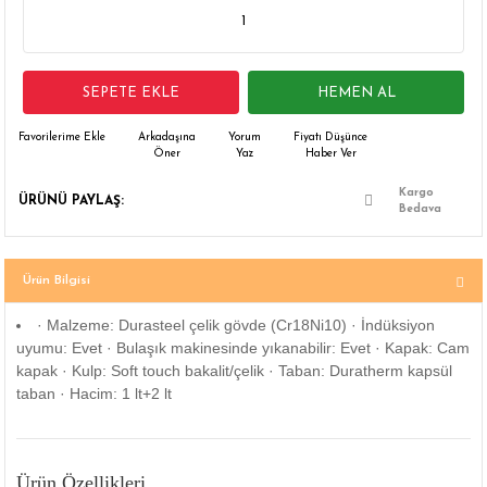
 Çamaşır Asacakları
Fırın
leri
Mikrodalga Fırın
SEPETE EKLE
HEMEN AL
ımları
Ocak
Arkadaşına
Yorum
Fiyatı Düşünce
Öner
Yaz
Haber Ver
rı
Puro Dolapları
Kargo
ÜRÜNÜ PAYLAŞ:
Bedava
ı
Şarap Dolapları
Ürün Bilgisi
nlık
Su Sebili
· Malzeme: Durasteel çelik gövde (Cr18Ni10) · İndüksiyon
leri
uyumu: Evet · Bulaşık makinesinde yıkanabilir: Evet · Kapak: Cam
kapak · Kulp: Soft touch bakalit/çelik · Taban: Duratherm kapsül
taban · Hacim: 1 lt+2 lt
Ürün Özellikleri