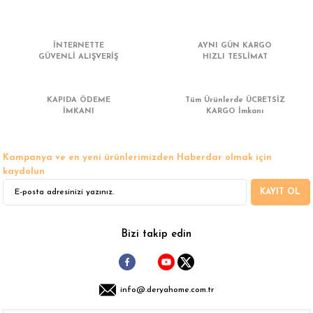
Ürün resmi kalitesiz, bozuk veya görüntülenemiyor.
İNTERNETTE
AYNI GÜN KARGO
Ürün açıklamasında eksik bilgiler bulunuyor.
GÜVENLİ ALIŞVERİŞ
HIZLI TESLİMAT
Ürün bilgilerinde hatalar bulunuyor.
Ürün fiyatı diğer sitelerden daha pahalı.
KAPIDA ÖDEME
Tüm Ürünlerde ÜCRETSİZ
Bu ürüne benzer farklı alternatifler olmalı.
İMKANI
KARGO İmkanı
Kampanya ve en yeni ürünlerimizden Haberdar olmak için
kaydolun
KAYIT OL
Gönder
Bizi takip edin
info@.deryahome.com.tr