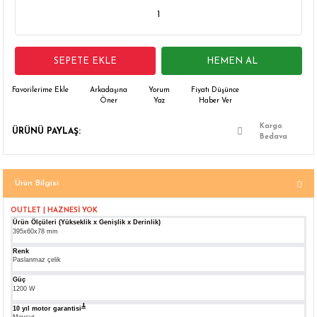
 Çamaşır Asacakları
Fırın
leri
Mikrodalga Fırın
SEPETE EKLE
HEMEN AL
ımları
Ocak
Arkadaşına
Yorum
Fiyatı Düşünce
Öner
Yaz
Haber Ver
rı
Puro Dolapları
Kargo
ÜRÜNÜ PAYLAŞ:
Bedava
ı
Şarap Dolapları
Ürün Bilgisi
nlık
Su Sebili
OUTLET | HAZNESİ YOK
Ürün Ölçüleri (Yükseklik x Genişlik x Derinlik)
leri
395x60x78 mm
Renk
Paslanmaz çelik
Güç
1200 W
1
Dipnot
10 yıl motor garantisi
1: