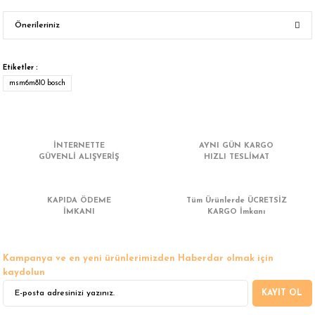
Önerileriniz
Yorum Yaz
Bu ürünün fiyat bilgisi, resim, ürün açıklamalarında ve diğer konularda
yetersiz gördüğünüz noktaları öneri formunu kullanarak tarafımıza
Etiketler :
iletebilirsiniz.
msm6m810 bosch
Görüş ve önerileriniz için teşekkür ederiz.
Ürün resmi kalitesiz, bozuk veya görüntülenemiyor.
İNTERNETTE
AYNI GÜN KARGO
Ürün açıklamasında eksik bilgiler bulunuyor.
GÜVENLİ ALIŞVERİŞ
HIZLI TESLİMAT
Ürün bilgilerinde hatalar bulunuyor.
Ürün fiyatı diğer sitelerden daha pahalı.
KAPIDA ÖDEME
Tüm Ürünlerde ÜCRETSİZ
Bu ürüne benzer farklı alternatifler olmalı.
İMKANI
KARGO İmkanı
Kampanya ve en yeni ürünlerimizden Haberdar olmak için
kaydolun
KAYIT OL
Gönder